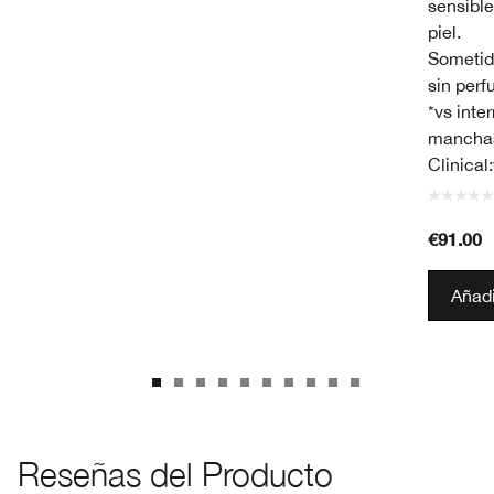
sensible
piel.
Sometid
sin perf
*vs inte
manchas
Clinical
€91.00
Añadi
Reseñas del Producto