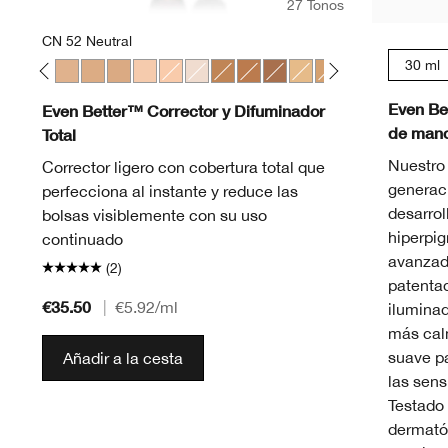
27 Tonos
CN 52 Neutral
30 ml
 Chamois
lla
 Sand
 04 Bone
CN 10 Alabaster
CN 28 Ivory
CN 52 Neutral
CN 58 Honey
CN 74 Beige
CN 20 Fair
CN 18 Cream Whip
WN 01 Flax
WN 100 Deep Honey
WN 114 Golden
WN 122 Clove
WN 48 Oat
WN 76 Toasted Wh
CN 08 Linen
CN 62 Porc
WN 115
WN 
Even Be
Even Better™ Corrector y Difuminador
de manc
Total
Nuestro
Corrector ligero con cobertura total que
generac
perfecciona al instante y reduce las
desarrol
bolsas visiblemente con su uso
hiperpi
continuado
avanzad
(2)
patentad
€35.50
|
€5.92
/ml
ilumina
más cal
suave pa
Añadir a la cesta
las sens
Testado 
dermatól