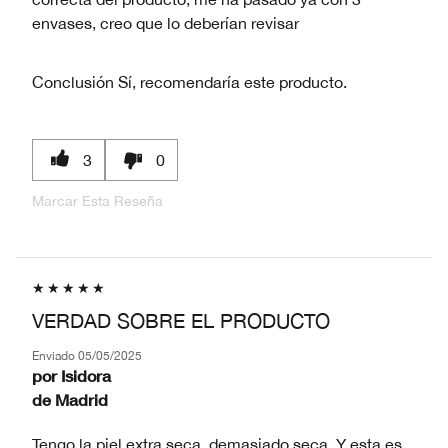
envases, creo que lo deberían revisar
Conclusión
Sí, recomendaría este producto.
3
0
Marcar Esta Reseña
VERDAD SOBRE EL PRODUCTO
Enviado
05/05/2025
por
Isidora
de
Madrid
Tengo la piel extra seca, demasiado seca. Y esta es