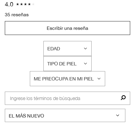
4.0
35 reseñas
Escribir una reseña
EDAD
FILTRAR
RESEÑAS
TIPO DE PIEL
POR
FILTRAR
EDAD
RESEÑAS
ME PREOCUPA EN MI PIEL
POR
FILTRAR
TIPO
RESEÑAS
DE
POR
PIEL
ME
PREOCUPA
EN
MI
PIEL