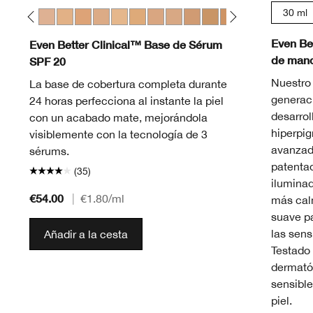
30 ml
eam Whip
Fair
28 Ivory
WN 30 Biscuit
WN 38 Stone
CN 40 Cream Chamois
WN 46 Golden Neutral
WN 48 Oat
CN 52 Neutral
WN 56 Cashew
CN 58 Honey
CN 62 Porcelain Beige
CN 70 Vanilla
CN 74 Beige
WN 76 Toasted Wheat
CN 78 Nutty
WN 80 Tawnied
CN 90 San
WN 94 
WN 
Even Be
Even Better Clinical™ Base de Sérum
de manc
SPF 20
Nuestro
La base de cobertura completa durante
generac
24 horas perfecciona al instante la piel
desarrol
con un acabado mate, mejorándola
hiperpi
visiblemente con la tecnología de 3
avanzad
sérums.
patentad
(35)
ilumina
€54.00
|
€1.80
/ml
más cal
suave pa
las sens
Añadir a la cesta
Testado 
dermatól
sensible
piel.