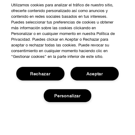
Utilizamos cookies para analizar el tráfico de nuestro sitio,
ofrecerte contenido personalizado así como anuncios y
contenido en redes sociales basados en tus intereses.
Puedes seleccionar tus preferencias de cookies u obtener
más información sobre las cookies clickando en
Personalizar o en cualquier momento en nuestra Política de
Privacidad. Puedes clickar en Aceptar o Rechazar para
aceptar o rechazar todas las cookies. Puede revocar su
consentimiento en cualquier momento haciendo clic en
“Gestionar cookies” en la parte inferior de este sitio.
Rechazar
Aceptar
COMPRAR
Personalizar
Promociones
SOBRE NOSOTROS
Smart Rewards
Nuestra Filosofía
Localiza tu Punto de Venta
Añadir a la cesta
NECESITAS AYUDA?
Carrera Profesional