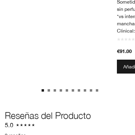
Sometid
sin perf
*vs inte
manchas
Clinical
€91.00
Añadi
Reseñas del Producto
5.0