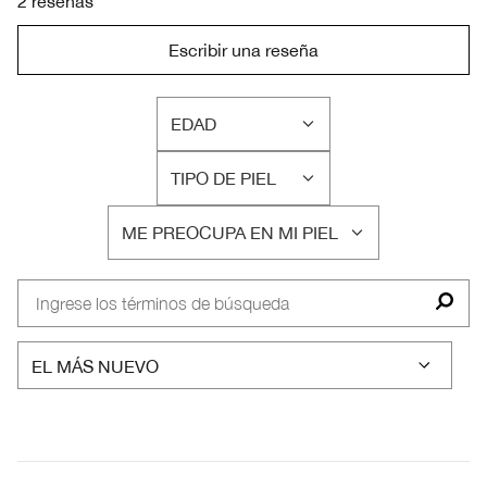
2 reseñas
Escribir una reseña
EDAD
FILTRAR
RESEÑAS
TIPO DE PIEL
POR
FILTRAR
EDAD
RESEÑAS
ME PREOCUPA EN MI PIEL
POR
FILTRAR
TIPO
RESEÑAS
DE
POR
PIEL
ME
PREOCUPA
EN
MI
PIEL