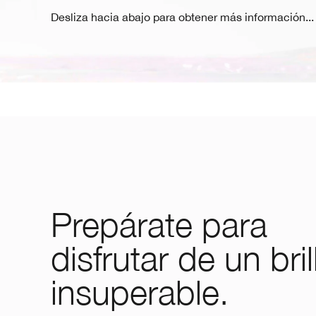
Desliza hacia abajo para obtener más información...
Prepárate para
disfrutar de un bril
insuperable.