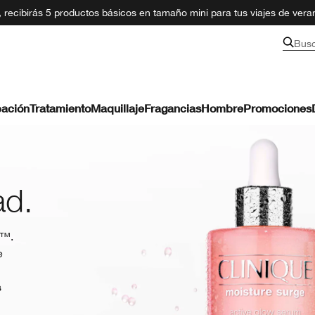
recibirás 5 productos básicos en tamaño mini para tus viajes de ver
Bus
ación
Tratamiento
Maquillaje
Fragancias
Hombre
Promociones
ad.
e™.
e
s