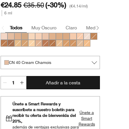
€24.85
€35.50
(-30%)
€4.14
/ml
6 ml
Todos
Muy Oscuro
Claro
Medio
Oscuro
CN 02 Breeze
CN 40 Cream Chamois
CN 70 Vanilla
CN 90 Sand
WN 04 Bone
CN 10 Alabaster
CN 28 Ivory
CN 52 Neutral
CN 58 Honey
CN 74 Beige
CN 20 Fair
CN 18 Cream Whip
WN 01 Flax
WN 100 Deep Hon
WN 114 Golden
WN 122 Clove
WN 48 Oat
WN 76 Toasted Wheat
CN 08 Linen
CN 62 Porcelain Beige
WN 115.5 Mocha
WN 118 Amber
WN 46 Golden Neutral
WN 94 Deep Neutral
WN 98 Cream Caramel
WN 38 Stone
WN 56 Cashew
CN 40 Cream Chamois
Añadir a la cesta
Únete a Smart Rewards y
suscríbete a nuestro boletín para
Únete a
recibir tu oferta de bienvenida del
Smart
20%,
Rewards
además de ventajas exclusivas para