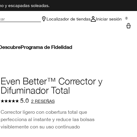
ano y escapadas soleadas.
car
Localizador de tiendas
Iniciar sesión
0
Descubre
Programa de Fidelidad
Even Better™ Corrector y
Difuminador Total
5.0
2 RESEÑAS
Corrector ligero con cobertura total que
perfecciona al instante y reduce las bolsas
visiblemente con su uso continuado