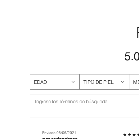
5.
EDAD
TIPO DE PIEL
ME
FILTRAR
FILTRAR
FI
RESEÑAS
RESEÑAS
RE
POR
POR
P
EDAD
TIPO
M
DE
PR
PIEL
EN
MI
PI
Enviado
08/06/2021
por
redandrose