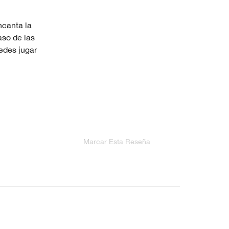
ncanta la
aso de las
uedes jugar
Marcar Esta Reseña