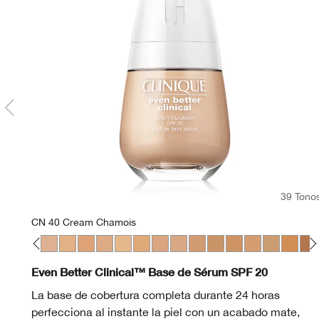
39 Tono
CN 40 Cream Chamois
eam Whip
Fair
28 Ivory
WN 30 Biscuit
WN 38 Stone
CN 40 Cream Chamois
WN 46 Golden Neutral
WN 48 Oat
CN 52 Neutral
WN 56 Cashew
CN 58 Honey
CN 62 Porcelain Beige
CN 70 Vanilla
CN 74 Beige
WN 76 Toasted Whea
CN 78 Nutty
WN 80 Tawnie
CN 90 San
WN 94 
WN 
Even Better Clinical™ Base de Sérum SPF 20
La base de cobertura completa durante 24 horas
perfecciona al instante la piel con un acabado mate,