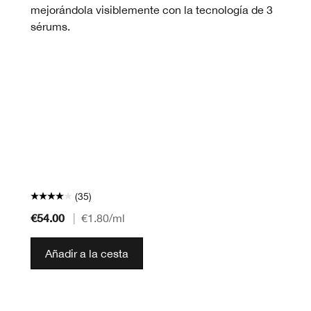
mejorándola visiblemente con la tecnología de 3
sérums.
(35)
€54.00
|
€1.80
/ml
Añadir a la cesta