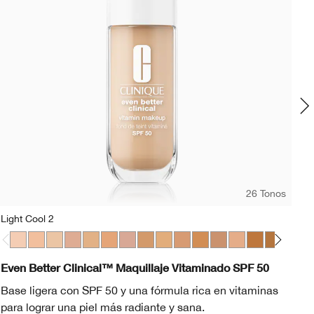
26 Tonos
Light Cool 2
CN
hogany
Light Cool 2
Light Cool 3
Light Warm 3
Light Medium Cool 2
Light Medium Warm 2
Light Medium Cool 4
Light Medium Cool 5
Medium Warm 2
Medium Cool 2
Medium Cool 3
Medium Warm 3
Medium Cool 4
WN 56 Cashew
Medium Deep W
CN 126 Espres
Medium Dee
CN 70 Vanil
Medium D
WN 104 
Mediu
CN 0
Me
C
Even Better Clinical™ Maquillaje Vitaminado SPF 50
Ev
Base ligera con SPF 50 y una fórmula rica en vitaminas
Ba
para lograr una piel más radiante y sana.
vi