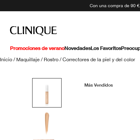
Con una compra de 90 €, 
Promociones de verano
Novedades
Los Favoritos
Preocup
Inicio
/
Maquillaje
/
Rostro
/
Correctores de la piel y del color
Más Vendidos