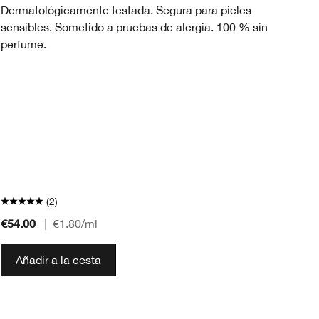
Dermatológicamente testada. Segura para pieles
sensibles. Sometido a pruebas de alergia. 100 % sin
perfume.
(2)
€54.00
€4
|
€1.80
/ml
Añadir a la cesta