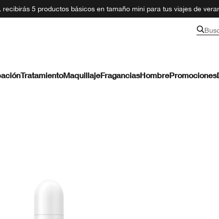
recibirás 5 productos básicos en tamaño mini para tus viajes de ver
Bus
ación
Tratamiento
Maquillaje
Fragancias
Hombre
Promociones