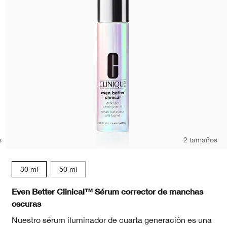
s
2 tamaños
30 ml
50 ml
t
d Beige
d
Deep Neutral
120 Pecan
CN 126 Espresso
CN 127 Truffle
WN 01 Flax
CN 08 Linen
WN 54 Honey Wheat
WN 64 Butterscotch
WN 98 Cream Caramel
WN 104 Toffee
WN 112 Ginger
WN 114 Golden
WN 115.5 Mocha
CN 116 Spice
WN 118 Amber
WN 122 Clove
WN 125 Ma
Even Better Clinical™ Sérum corrector de manchas
oscuras
Nuestro sérum iluminador de cuarta generación es una