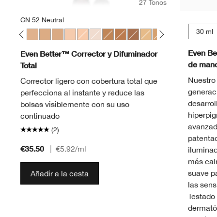
27 Tonos
CN 52 Neutral
30 ml
 Chamois
lla
 Sand
 04 Bone
CN 10 Alabaster
CN 28 Ivory
CN 52 Neutral
CN 58 Honey
CN 74 Beige
CN 20 Fair
CN 18 Cream Whip
WN 01 Flax
WN 100 Deep Honey
WN 114 Golden
WN 122 Clove
WN 48 Oat
WN 76 Toasted Wh
CN 08 Linen
CN 62 Porc
WN 115
WN 
Even Be
Even Better™ Corrector y Difuminador
de manc
Total
Nuestro
Corrector ligero con cobertura total que
generac
perfecciona al instante y reduce las
desarrol
bolsas visiblemente con su uso
hiperpi
continuado
avanzad
(2)
patentad
€35.50
|
€5.92
/ml
ilumina
más cal
suave pa
Añadir a la cesta
las sens
Testado 
dermatól