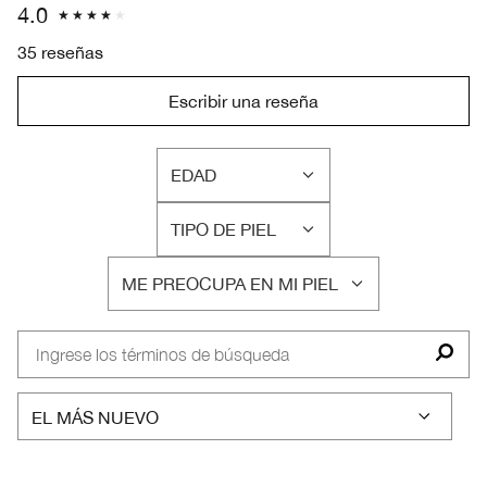
4.0
35 reseñas
Escribir una reseña
EDAD
FILTRAR
RESEÑAS
TIPO DE PIEL
POR
FILTRAR
EDAD
RESEÑAS
ME PREOCUPA EN MI PIEL
POR
FILTRAR
TIPO
RESEÑAS
DE
POR
PIEL
ME
PREOCUPA
EN
MI
PIEL