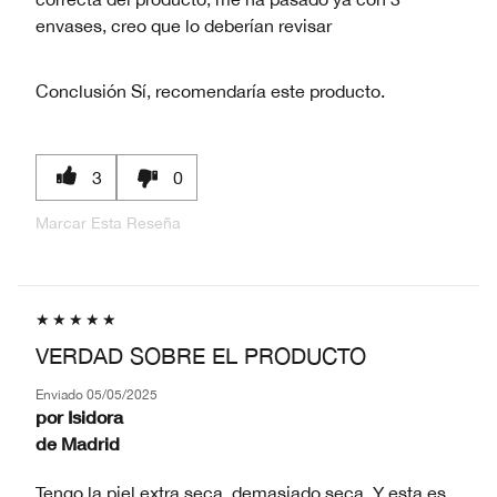
envases, creo que lo deberían revisar
Conclusión
Sí, recomendaría este producto.
3
0
Marcar Esta Reseña
VERDAD SOBRE EL PRODUCTO
Enviado
05/05/2025
por
Isidora
de
Madrid
Tengo la piel extra seca, demasiado seca. Y esta es