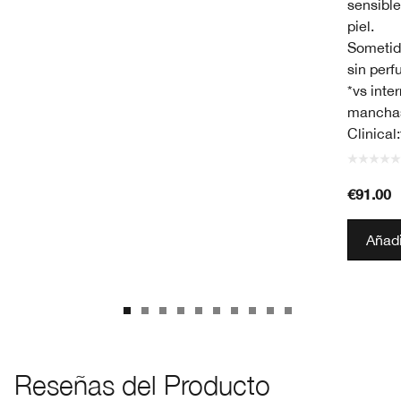
sensible
piel.
Sometid
sin perf
*vs inte
manchas
Clinical
€91.00
Añadi
Reseñas del Producto