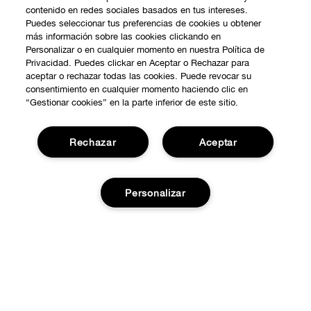
contenido en redes sociales basados en tus intereses.
Puedes seleccionar tus preferencias de cookies u obtener
más información sobre las cookies clickando en
Personalizar o en cualquier momento en nuestra Política de
Privacidad. Puedes clickar en Aceptar o Rechazar para
aceptar o rechazar todas las cookies. Puede revocar su
consentimiento en cualquier momento haciendo clic en
“Gestionar cookies” en la parte inferior de este sitio.
Rechazar
Aceptar
COMPRAR
Personalizar
Promociones
SOBRE NOSOTROS
Smart Rewards
Nuestra Filosofía
Localiza tu Punto de Venta
NECESITAS AYUDA?
Añadir a la cesta
Carrera Profesional
Atención al Cliente
PRIVACIDAD Y CONDICIONES