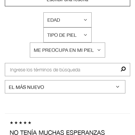
EDAD
FILTRAR
RESEÑAS
TIPO DE PIEL
POR
FILTRAR
EDAD
RESEÑAS
ME PREOCUPA EN MI PIEL
POR
FILTRAR
TIPO
RESEÑAS
DE
POR
PIEL
ME
PREOCUPA
EN
MI
PIEL
NO TENÍA MUCHAS ESPERANZAS