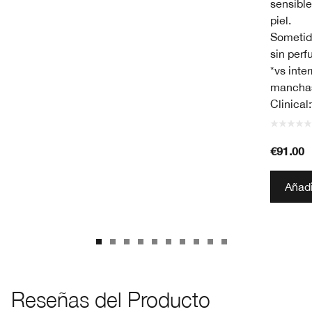
sensible
piel.
Sometid
sin perf
*vs inte
manchas
Clinical
€91.00
Añadi
Reseñas del Producto