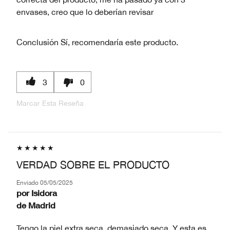
envases, creo que lo deberían revisar
Conclusión
Sí, recomendaría este producto.
3
0
Marcar Esta Reseña
VERDAD SOBRE EL PRODUCTO
Enviado
05/05/2025
por
Isidora
de
Madrid
Tengo la piel extra seca, demasiado seca. Y esta es