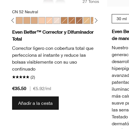
27 Tonos
CN 52 Neutral
30 ml
 Chamois
lla
 Sand
 04 Bone
CN 10 Alabaster
CN 28 Ivory
CN 52 Neutral
CN 58 Honey
CN 74 Beige
CN 20 Fair
CN 18 Cream Whip
WN 01 Flax
WN 100 Deep Honey
WN 114 Golden
WN 122 Clove
WN 48 Oat
WN 76 Toasted Wh
CN 08 Linen
CN 62 Porc
WN 115
WN 
Even Be
Even Better™ Corrector y Difuminador
de manc
Total
Nuestro
Corrector ligero con cobertura total que
generac
perfecciona al instante y reduce las
desarrol
bolsas visiblemente con su uso
hiperpi
continuado
avanzad
(2)
patentad
€35.50
|
€5.92
/ml
ilumina
más cal
suave pa
Añadir a la cesta
las sens
Testado 
dermatól