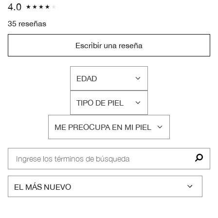
4.0
35 reseñas
Escribir una reseña
EDAD
FILTRAR
RESEÑAS
TIPO DE PIEL
POR
FILTRAR
EDAD
RESEÑAS
ME PREOCUPA EN MI PIEL
POR
FILTRAR
TIPO
RESEÑAS
DE
POR
PIEL
ME
PREOCUPA
EN
MI
PIEL