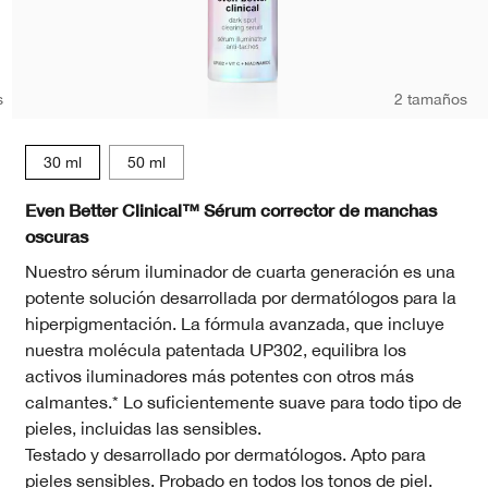
s
2 tamaños
30 ml
50 ml
heat
elain Beige
.5 Mocha
118 Amber
WN 46 Golden Neutral
WN 94 Deep Neutral
WN 98 Cream Caramel
WN 38 Stone
WN 56 Cashew
Even Better Clinical™ Sérum corrector de manchas
oscuras
Nuestro sérum iluminador de cuarta generación es una
potente solución desarrollada por dermatólogos para la
hiperpigmentación. La fórmula avanzada, que incluye
nuestra molécula patentada UP302, equilibra los
activos iluminadores más potentes con otros más
calmantes.* Lo suficientemente suave para todo tipo de
pieles, incluidas las sensibles.
Testado y desarrollado por dermatólogos. Apto para
pieles sensibles. Probado en todos los tonos de piel.