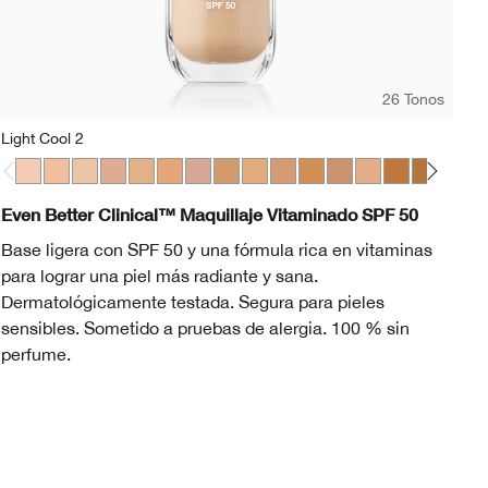
26 Tonos
Light Cool 2
CN
Light Cool 2
Light Cool 3
Light Warm 3
Light Medium Cool 2
Light Medium Warm 2
Light Medium Cool 4
Light Medium Cool 5
Medium Warm 2
Medium Cool 2
Medium Cool 3
Medium Warm 3
Medium Cool 4
WN 56 Cashew
Medium Deep W
CN 126 Espres
Medium Dee
CN 70 Vanil
Medium D
WN 104 
Mediu
CN 0
Me
C
Even Better Clinical™ Maquillaje Vitaminado SPF 50
Ev
Base ligera con SPF 50 y una fórmula rica en vitaminas
Ba
para lograr una piel más radiante y sana.
vi
Dermatológicamente testada. Segura para pieles
sensibles. Sometido a pruebas de alergia. 100 % sin
perfume.