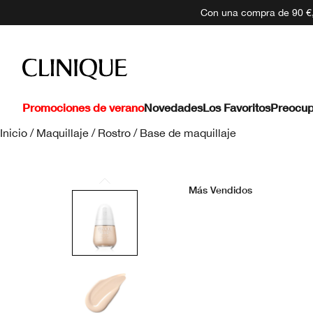
Con una compra de 90 €, 
Promociones de verano
Novedades
Los Favoritos
Preocup
Inicio
/
Maquillaje
/
Rostro
/
Base de maquillaje
Más Vendidos