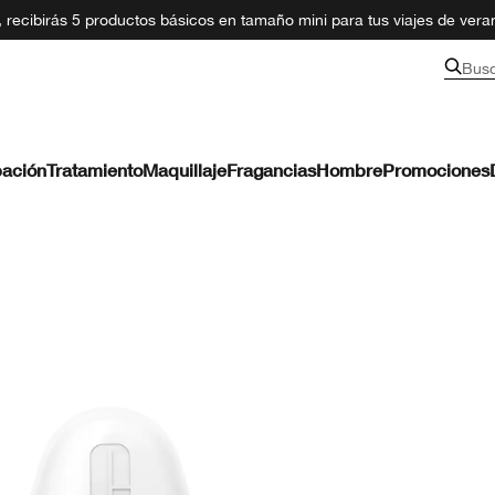
recibirás 5 productos básicos en tamaño mini para tus viajes de ver
Bus
ación
Tratamiento
Maquillaje
Fragancias
Hombre
Promociones