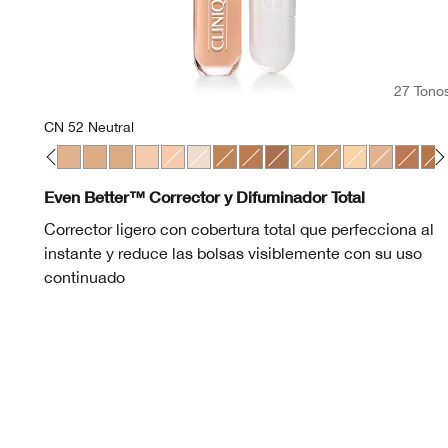
27 Tono
CN 52 Neutral
 Chamois
illa
 Sand
 04 Bone
CN 10 Alabaster
CN 28 Ivory
CN 52 Neutral
CN 58 Honey
CN 74 Beige
CN 20 Fair
CN 18 Cream Whip
WN 01 Flax
WN 100 Deep Honey
WN 114 Golden
WN 122 Clove
WN 48 Oat
WN 76 Toasted W
CN 08 Linen
CN 62 Porc
WN 115
WN 
Even Better™ Corrector y Difuminador Total
Corrector ligero con cobertura total que perfecciona al
instante y reduce las bolsas visiblemente con su uso
continuado