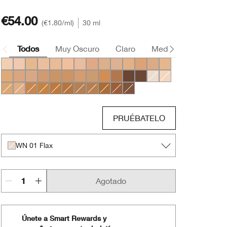
€54.00
€1.80
/ml
30 ml
Todos
Muy Oscuro
Claro
Medio
Oscuro
WN 04 Bone
CN 10 Alabaster
WN 12 Meringue
WN 16 Buff
CN 18 Cream Whip
CN 20 Fair
CN 28 Ivory
WN 30 Biscuit
WN 38 Stone
CN 40 Cream Chamois
WN 46 Golden Neutral
WN 48 Oat
CN 52 Neutral
WN 56 Cashew
CN 58 Honey
CN 62 Porcelain Beige
CN 70 Vanilla
CN 74 Beige
WN 76 Toasted Wheat
CN 78 Nutty
WN 80 Tawnied Beige
CN 90 Sand
WN 94 Deep Neutral
WN 120 Pecan
CN 126 Espresso
CN 127 Truffle
WN 01 Flax
CN 08 Linen
WN 54 Honey Wheat
WN 64 Butterscotch
WN 98 Cream Caramel
WN 104 Toffee
WN 112 Ginger
WN 114 Golden
WN 115.5 Mocha
CN 116 Spice
WN 118 Amber
WN 122 Clove
WN 125 Mahogany
PRUÉBATELO
WN 01 Flax
Agotado
Únete a Smart Rewards y