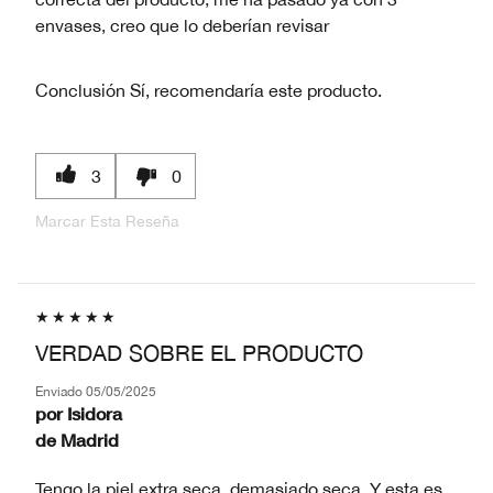
envases, creo que lo deberían revisar
Conclusión
Sí, recomendaría este producto.
3
0
Marcar Esta Reseña
VERDAD SOBRE EL PRODUCTO
Enviado
05/05/2025
por
Isidora
de
Madrid
Tengo la piel extra seca, demasiado seca. Y esta es