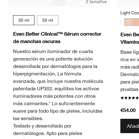
2 tamaños
Light Coo
30 ml
50 ml
Light 
Lig
Even Better Clinical™ Sérum corrector
Even Bet
de manchas oscuras
Vitamin
Nuestro sérum iluminador de cuarta
Base lig
generación es una potente solución
rica en 
desarrollada por dermatólogos para la
más radi
hiperpigmentación. La fórmula
Dermato
avanzada, que incluye nuestra molécula
para pie
patentada UP302, equilibra los activos
pruebas 
iluminadores más potentes con otros
más calmantes.* Lo suficientemente
€54.00
suave para todo tipo de pieles, incluidas
las sensibles.
Testado y desarrollado por
Añadi
dermatólogos. Apto para pieles