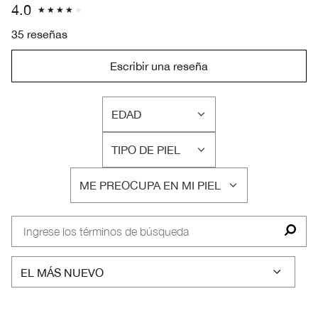
4.0
35 reseñas
Escribir una reseña
EDAD
FILTRAR
RESEÑAS
TIPO DE PIEL
POR
FILTRAR
EDAD
RESEÑAS
ME PREOCUPA EN MI PIEL
POR
FILTRAR
TIPO
RESEÑAS
DE
POR
PIEL
ME
PREOCUPA
EN
MI
PIEL