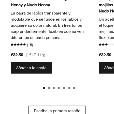
Honey y Nude Honey
mejillas
Nude H
La barra de labios transparente y
modulable que se funde en los labios y
Un aceit
adquiere su color natural. En tres tonos
el toque
sorprendentemente flexibles que se ven
mejillas
diferentes en cada persona.
flexibles
(15)
€32.50
€32.50
|
€17.11
/g
Añadir a la cesta
Añadi
Escribe la primera reseña