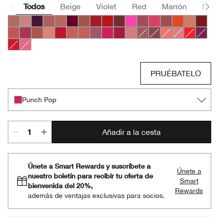
Todos
Beige
Violet
Red
Marrón
Pink
Bare Pop
Beige Pop
Blackberry Pop
Blush Pop
Blushing Pop
Bold Pop
Cappuccino Pop
Cherry Pop
Chili Pop
Cola Pop
Confetti Pop
Cute Pop
Disco Pop
Fig Pop
Flame Pop
Honey Po
Icon P
Latte Pop
Love Pop
Mocha Pop
Nude Pop
Peppermint Pop
Petal Pop Matte
Petal Pop Satin
Plum Pop
Punch Pop
Rose Pop
Sugar Pop
Beach Pop
Clove Pop
Melon Pop
Peony Pop
Poppy Po
Pow P
Ruby Pop
Sweet Pop
PRUÉBATELO
Punch Pop
Añadir a la cesta
Únete a Smart Rewards y suscríbete a
Únete a
nuestro boletín para recibir tu oferta de
Smart
bienvenida del 20%,
Rewards
además de ventajas exclusivas para socios.