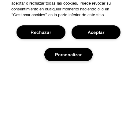
aceptar o rechazar todas las cookies. Puede revocar su
consentimiento en cualquier momento haciendo clic en
“Gestionar cookies” en la parte inferior de este sitio.
Rechazar
Aceptar
COMPRAR
Personalizar
Promociones
SOBRE NOSOTROS
Smart Rewards
Nuestra Filosofía
Añadir a la cesta
Localiza tu Punto de Venta
NECESITAS AYUDA?
Carrera Profesional
Atención al Cliente
PRIVACIDAD Y CONDICIONES
Contactar Fabricante
Política de Privacidad
Pedidos
Términos de Uso
Devoluciones y cambios