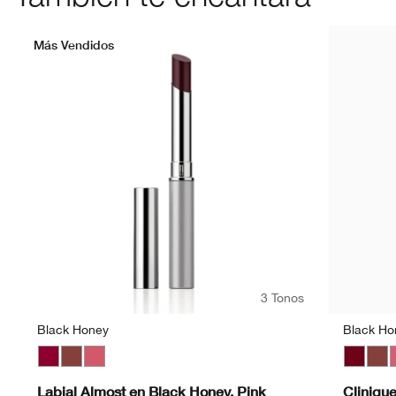
Más Vendidos
3 Tonos
Black Honey
Black Ho
Black Honey
Nude Honey
Pink Honey
Black H
Nud
P
Labial Almost en Black Honey, Pink
Cliniqu