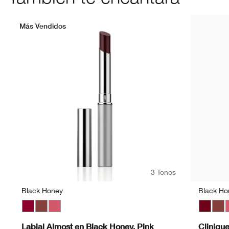
Más Vendidos
3 Tonos
Black Honey
Black Ho
Black Honey
Nude Honey
Pink Honey
Black H
Nud
P
Labial Almost en Black Honey, Pink
Cliniqu