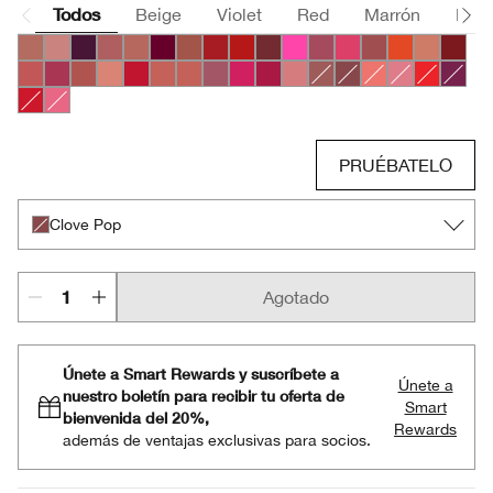
Todos
Beige
Violet
Red
Marrón
Pink
Bare Pop
Beige Pop
Blackberry Pop
Blush Pop
Blushing Pop
Bold Pop
Cappuccino Pop
Cherry Pop
Chili Pop
Cola Pop
Confetti Pop
Cute Pop
Disco Pop
Fig Pop
Flame Pop
Honey Po
Icon P
Latte Pop
Love Pop
Mocha Pop
Nude Pop
Peppermint Pop
Petal Pop Matte
Petal Pop Satin
Plum Pop
Punch Pop
Rose Pop
Sugar Pop
Beach Pop
Clove Pop
Melon Pop
Peony Pop
Poppy Po
Pow P
Ruby Pop
Sweet Pop
PRUÉBATELO
Clove Pop
Agotado
Únete a Smart Rewards y suscríbete a
Únete a
nuestro boletín para recibir tu oferta de
Smart
bienvenida del 20%,
Rewards
además de ventajas exclusivas para socios.