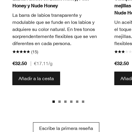
Honey y Nude Honey
mejillas
Nude H
La barra de labios transparente y
modulable que se funde en los labios y
Un aceit
adquiere su color natural. En tres tonos
el toque
sorprendentemente flexibles que se ven
mejillas
diferentes en cada persona.
flexibles
(15)
€32.50
€32.50
|
€17.11
/g
Añadir a la cesta
Añadi
Escribe la primera reseña