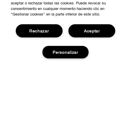
aceptar o rechazar todas las cookies. Puede revocar su
consentimiento en cualquier momento haciendo clic en
“Gestionar cookies” en la parte inferior de este sitio.
Rechazar
Aceptar
COMPRAR
Personalizar
Promociones
SOBRE NOSOTROS
Smart Rewards
Nuestra Filosofía
Agotado
Localiza tu Punto de Venta
NECESITAS AYUDA?
Carrera Profesional
Atención al Cliente
PRIVACIDAD Y CONDICIONES
Contactar Fabricante
Política de Privacidad
Pedidos
Términos de Uso
Devoluciones y cambios