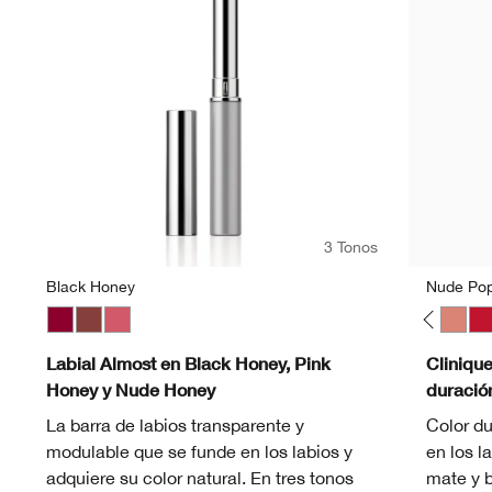
3 Tonos
Black Honey
Nude Po
ry Pop
 Pop
ushing Pop
Bold Pop
Cappuccino Pop
Black Honey
Cherry Pop
Nude Honey
Chili Pop
Pink Honey
Cola Pop
Confetti Pop
Cute Pop
Disco Pop
Fig Pop
Flame Pop
Honey Pop
Icon Pop
Latte Pop
Love Pop
Mocha Po
Nude 
Pe
Labial Almost en Black Honey, Pink
Cliniqu
Honey y Nude Honey
duració
La barra de labios transparente y
Color du
modulable que se funde en los labios y
en los l
adquiere su color natural. En tres tonos
mate y b