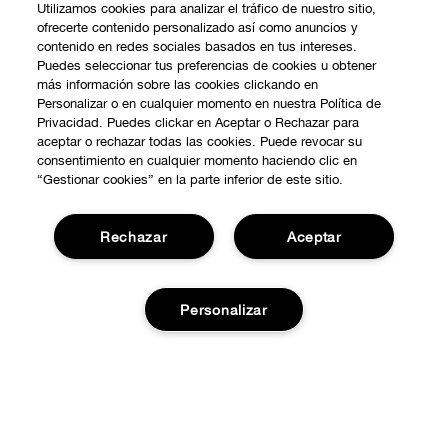
Utilizamos cookies para analizar el tráfico de nuestro sitio,
ofrecerte contenido personalizado así como anuncios y
contenido en redes sociales basados en tus intereses.
Puedes seleccionar tus preferencias de cookies u obtener
más información sobre las cookies clickando en
Personalizar o en cualquier momento en nuestra Política de
Privacidad. Puedes clickar en Aceptar o Rechazar para
aceptar o rechazar todas las cookies. Puede revocar su
consentimiento en cualquier momento haciendo clic en
“Gestionar cookies” en la parte inferior de este sitio.
Rechazar
Aceptar
COMPRAR
Personalizar
Promociones
SOBRE NOSOTROS
Smart Rewards
Nuestra Filosofía
Localiza tu Punto de Venta
Añadir a la cesta
NECESITAS AYUDA?
Carrera Profesional