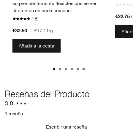
sorprendentemente flexibles que se ven
diferentes en cada persona.
€22.75
(15)
€32.50
|
€17.11
/g
Añadi
Añadir a la cesta
Reseñas del Producto
3.0
1 reseña
Escribir una reseña