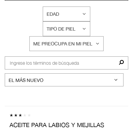
EDAD
FILTRAR
RESEÑAS
TIPO DE PIEL
POR
FILTRAR
EDAD
RESEÑAS
ME PREOCUPA EN MI PIEL
POR
FILTRAR
TIPO
RESEÑAS
DE
POR
PIEL
ME
PREOCUPA
EN
MI
PIEL
ACEITE PARA LABIOS Y MEJILLAS