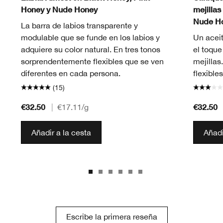
Honey y Nude Honey
mejillas
Nude H
La barra de labios transparente y
modulable que se funde en los labios y
Un aceit
adquiere su color natural. En tres tonos
el toque
sorprendentemente flexibles que se ven
mejillas
diferentes en cada persona.
flexibles
(15)
€32.50
€32.50
|
€17.11
/g
Añadir a la cesta
Añadi
Escribe la primera reseña