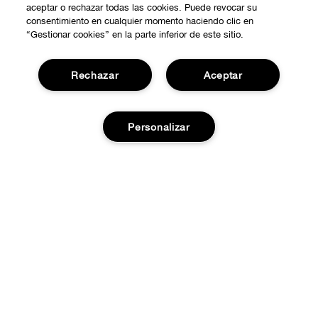
aceptar o rechazar todas las cookies. Puede revocar su
consentimiento en cualquier momento haciendo clic en
“Gestionar cookies” en la parte inferior de este sitio.
Rechazar
Aceptar
COMPRAR
Personalizar
Promociones
SOBRE NOSOTROS
Smart Rewards
Nuestra Filosofía
Agotado
Localiza tu Punto de Venta
NECESITAS AYUDA?
Carrera Profesional
Atención al Cliente
PRIVACIDAD Y CONDICIONES
Contactar Fabricante
Política de Privacidad
Pedidos
Términos de Uso
Devoluciones y cambios