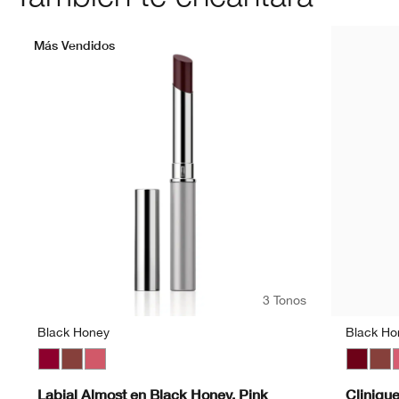
Más Vendidos
3 Tonos
Black Honey
Black Ho
Black Honey
Nude Honey
Pink Honey
Black H
Nud
P
Labial Almost en Black Honey, Pink
Cliniqu