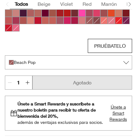
Todos
Beige
Violet
Red
Marrón
Pink
Bare Pop
Beige Pop
Blackberry Pop
Blush Pop
Blushing Pop
Bold Pop
Cappuccino Pop
Cherry Pop
Chili Pop
Cola Pop
Confetti Pop
Cute Pop
Disco Pop
Fig Pop
Flame Pop
Honey Po
Icon P
Latte Pop
Love Pop
Mocha Pop
Nude Pop
Peppermint Pop
Petal Pop Matte
Petal Pop Satin
Plum Pop
Punch Pop
Rose Pop
Sugar Pop
Beach Pop
Clove Pop
Melon Pop
Peony Pop
Poppy Po
Pow P
Ruby Pop
Sweet Pop
PRUÉBATELO
Beach Pop
Agotado
Únete a Smart Rewards y suscríbete a
Únete a
nuestro boletín para recibir tu oferta de
Smart
bienvenida del 20%,
Rewards
además de ventajas exclusivas para socios.