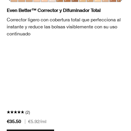
t
hamois
d Beige
a
d
nd
Deep Neutral
4 Bone
120 Pecan
 10 Alabaster
CN 126 Espresso
CN 28 Ivory
CN 127 Truffle
CN 52 Neutral
WN 01 Flax
CN 58 Honey
CN 08 Linen
CN 74 Beige
WN 54 Honey Wheat
CN 20 Fair
WN 64 Butterscotch
CN 18 Cream Whip
WN 98 Cream Caramel
WN 01 Flax
WN 104 Toffee
WN 100 Deep Honey
WN 112 Ginger
WN 114 Golden
WN 114 Golden
WN 122 Clove
WN 115.5 Mocha
WN 48 Oat
CN 116 Spice
WN 76 Toasted Whea
WN 118 Amber
CN 08 Linen
WN 122 Clove
CN 62 Porcela
WN 125 Ma
WN 115.5
WN 11
WN 
Even Better™ Corrector y Difuminador Total
Corrector ligero con cobertura total que perfecciona al
instante y reduce las bolsas visiblemente con su uso
continuado
(2)
€35.50
|
€5.92
/ml