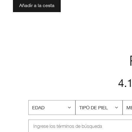
Añadir a la cesta
4.
EDAD
TIPO DE PIEL
ME
FILTRAR
FILTRAR
FI
RESEÑAS
RESEÑAS
RE
POR
POR
P
EDAD
TIPO
M