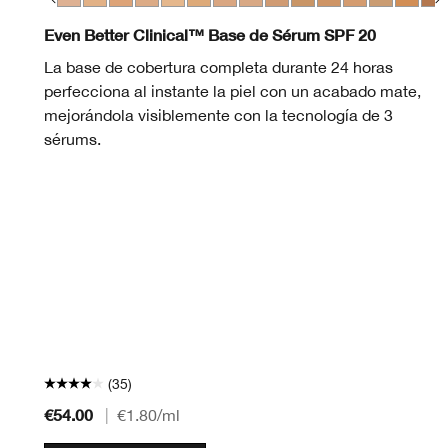
eam Whip
Fair
28 Ivory
WN 30 Biscuit
WN 38 Stone
CN 40 Cream Chamois
WN 46 Golden Neutral
WN 48 Oat
CN 52 Neutral
WN 56 Cashew
CN 58 Honey
CN 62 Porcelain Beige
CN 70 Vanilla
CN 74 Beige
WN 76 Toasted Whea
CN 02 Breeze
CN 78 Nutty
CN 40 Cream C
WN 80 Tawnie
CN 70 Vanill
CN 90 San
CN 90 Sa
WN 94 
WN 0
WN 
CN
Even Better Clinical™ Base de Sérum SPF 20
La base de cobertura completa durante 24 horas
perfecciona al instante la piel con un acabado mate,
mejorándola visiblemente con la tecnología de 3
sérums.
(35)
€54.00
|
€1.80
/ml