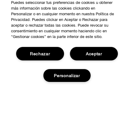
Puedes seleccionar tus preferencias de cookies u obtener
más información sobre las cookies clickando en
Personalizar o en cualquier momento en nuestra Política de
Privacidad. Puedes clickar en Aceptar o Rechazar para
aceptar o rechazar todas las cookies. Puede revocar su
consentimiento en cualquier momento haciendo clic en
“Gestionar cookies” en la parte inferior de este sitio.
COMPRAR
Rechazar
Aceptar
Promociones
SOBRE NOSOTROS
Smart Rewards
Nuestra Filosofía
Personalizar
Localiza tu Punto de Venta
NECESITAS AYUDA?
Carrera Profesional
Atención al Cliente
PRIVACIDAD Y CONDICIONES
Añadir a la cesta
Contactar Fabricante
Política de Privacidad
Pedidos
Términos de Uso
Devoluciones y cambios