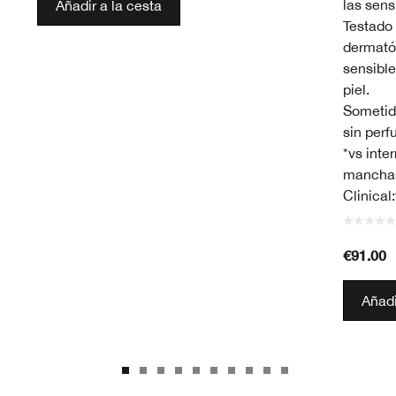
las sens
Añadir a la cesta
Testado 
dermatól
sensible
piel.
Sometid
sin perf
*vs inte
manchas
Clinical
€91.00
Añadi