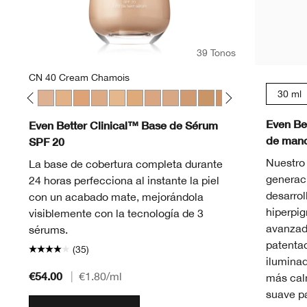
39 Tonos
CN 40 Cream Chamois
30 ml
eam Whip
Fair
28 Ivory
WN 30 Biscuit
WN 38 Stone
CN 40 Cream Chamois
WN 46 Golden Neutral
WN 48 Oat
CN 52 Neutral
WN 56 Cashew
CN 58 Honey
CN 62 Porcelain Beige
CN 70 Vanilla
CN 74 Beige
WN 76 Toasted Wheat
CN 78 Nutty
WN 80 Tawnied
CN 90 San
WN 94 
WN 
Even Be
Even Better Clinical™ Base de Sérum
de manc
SPF 20
Nuestro
La base de cobertura completa durante
generac
24 horas perfecciona al instante la piel
desarrol
con un acabado mate, mejorándola
hiperpi
visiblemente con la tecnología de 3
avanzad
sérums.
patentad
(35)
ilumina
€54.00
|
€1.80
/ml
más cal
suave pa