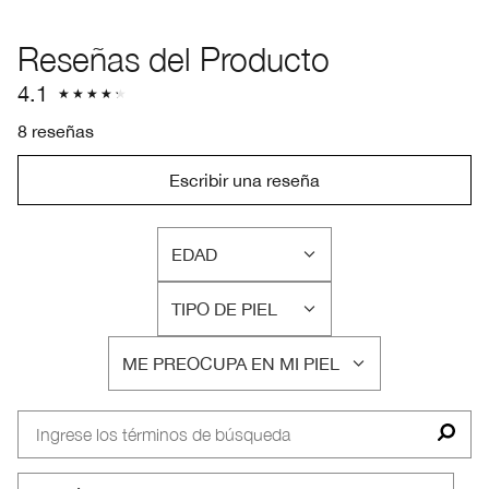
Reseñas del Producto
4.1
8 reseñas
Escribir una reseña
EDAD
FILTRAR
RESEÑAS
TIPO DE PIEL
POR
FILTRAR
EDAD
RESEÑAS
ME PREOCUPA EN MI PIEL
POR
FILTRAR
TIPO
RESEÑAS
DE
POR
PIEL
ME
PREOCUPA
EN