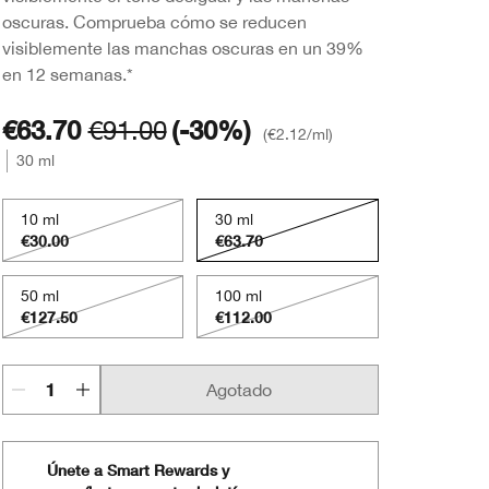
oscuras. Comprueba cómo se reducen
visiblemente las manchas oscuras en un 39%
en 12 semanas.*
€63.70
€91.00
(-30%)
€2.12
/ml
30 ml
10 ml
30 ml
€30.00
€63.70
50 ml
100 ml
€127.50
€112.00
Agotado
Únete a Smart Rewards y