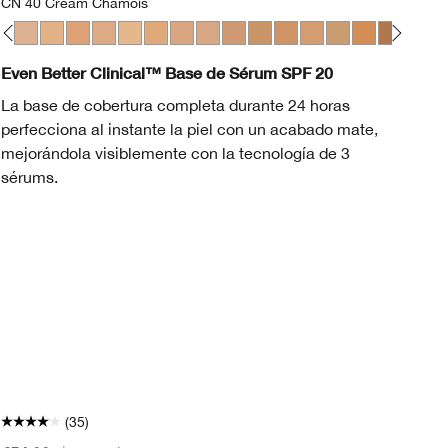
CN 40 Cream Chamois
Lig
hip
ory
 Biscuit
N 38 Stone
CN 40 Cream Chamois
WN 46 Golden Neutral
WN 48 Oat
CN 52 Neutral
WN 56 Cashew
CN 58 Honey
CN 62 Porcelain Beige
CN 70 Vanilla
CN 74 Beige
WN 76 Toasted Wheat
CN 78 Nutty
WN 80 Tawnied Beig
CN 90 Sand
WN 94 Deep 
WN 120 
CN 12
CN
L
Even Better Clinical™ Base de Sérum SPF 20
Ev
La base de cobertura completa durante 24 horas
Ba
perfecciona al instante la piel con un acabado mate,
pa
mejorándola visiblemente con la tecnología de 3
De
sérums.
se
pe
(35)