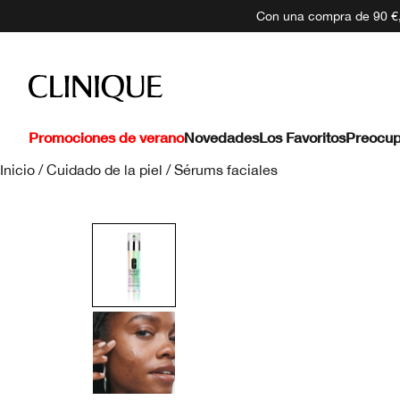
Con una compra de 90 €, 
Promociones de verano
Novedades
Los Favoritos
Preocup
Inicio
/
Cuidado de la piel
/
Sérums faciales