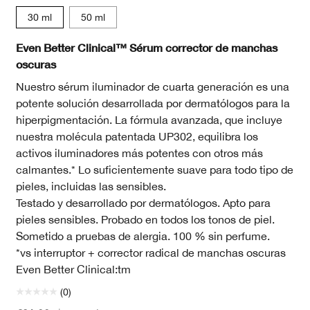
30 ml
50 ml
heat
elain Beige
.5 Mocha
118 Amber
WN 46 Golden Neutral
WN 94 Deep Neutral
WN 98 Cream Caramel
WN 38 Stone
WN 56 Cashew
WN 04 Bone
CN 10 Alabaster
WN 12 Meringue
WN 16 Buff
CN 18 Cream W
CN 20 Fair
CN 28 Iv
WN 30
W
Even Better Clinical™ Sérum corrector de manchas
oscuras
Nuestro sérum iluminador de cuarta generación es una
potente solución desarrollada por dermatólogos para la
hiperpigmentación. La fórmula avanzada, que incluye
nuestra molécula patentada UP302, equilibra los
activos iluminadores más potentes con otros más
calmantes.* Lo suficientemente suave para todo tipo de
pieles, incluidas las sensibles.
Testado y desarrollado por dermatólogos. Apto para
pieles sensibles. Probado en todos los tonos de piel.
Sometido a pruebas de alergia. 100 % sin perfume.
*vs interruptor + corrector radical de manchas oscuras
Even Better Clinical:tm
(0)