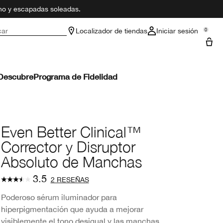
ano y escapadas soleadas.
car
Localizador de tiendas
Iniciar sesión
0
Descubre
Programa de Fidelidad
Even Better Clinical™
Corrector y Disruptor
Absoluto de Manchas
3.5
2 RESEÑAS
Poderoso sérum iluminador para
hiperpigmentación que ayuda a mejorar
visiblemente el tono desigual y las manchas