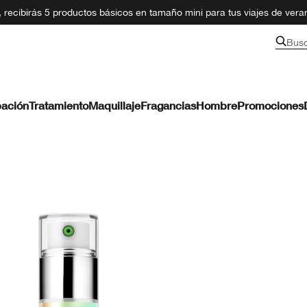
recibirás 5 productos básicos en tamaño mini para tus viajes de ver
Bus
ación
Tratamiento
Maquillaje
Fragancias
Hombre
Promociones