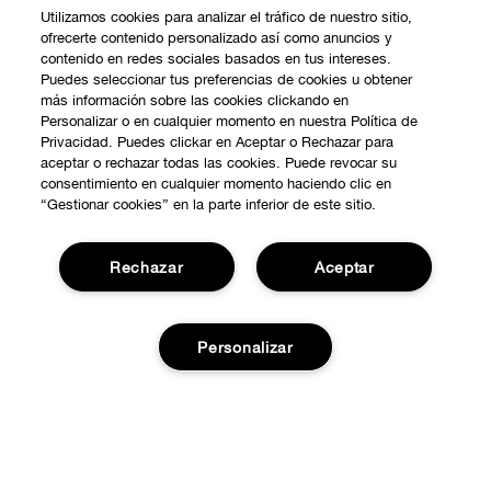
Utilizamos cookies para analizar el tráfico de nuestro sitio,
ofrecerte contenido personalizado así como anuncios y
contenido en redes sociales basados en tus intereses.
Puedes seleccionar tus preferencias de cookies u obtener
más información sobre las cookies clickando en
Personalizar o en cualquier momento en nuestra Política de
Privacidad. Puedes clickar en Aceptar o Rechazar para
aceptar o rechazar todas las cookies. Puede revocar su
consentimiento en cualquier momento haciendo clic en
“Gestionar cookies” en la parte inferior de este sitio.
Rechazar
Aceptar
COMPRAR
Personalizar
Promociones
SOBRE NOSOTROS
Smart Rewards
Nuestra Filosofía
Localiza tu Punto de Venta
Agotado
NECESITAS AYUDA?
Carrera Profesional