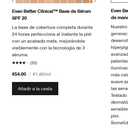
eam Whip
Fair
28 Ivory
WN 30 Biscuit
WN 38 Stone
CN 40 Cream Chamois
WN 46 Golden Neutral
WN 48 Oat
CN 52 Neutral
WN 56 Cashew
CN 58 Honey
CN 62 Porcelain Beige
CN 70 Vanilla
CN 74 Beige
WN 76 Toasted Wheat
CN 78 Nutty
WN 80 Tawnied
CN 90 San
WN 94 
WN 
Even Be
Even Better Clinical™ Base de Sérum
de manc
SPF 20
Nuestro
La base de cobertura completa durante
generac
24 horas perfecciona al instante la piel
desarrol
con un acabado mate, mejorándola
hiperpi
visiblemente con la tecnología de 3
avanzad
sérums.
patentad
(35)
ilumina
€54.00
|
€1.80
/ml
más cal
suave pa
las sens
Añadir a la cesta
Testado 
dermatól
sensible
piel.
Sometid