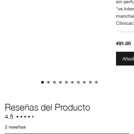
sin perf
*vs inte
manchas
Clinical
€91.00
Añadi
Reseñas del Producto
4.5
2 reseñas