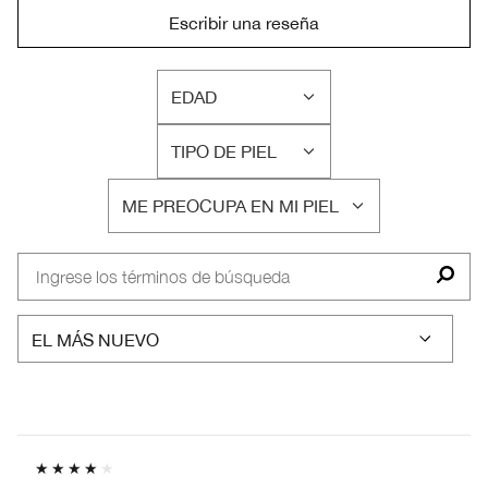
Escribir una reseña
EDAD
FILTRAR
RESEÑAS
TIPO DE PIEL
POR
FILTRAR
EDAD
RESEÑAS
ME PREOCUPA EN MI PIEL
POR
FILTRAR
TIPO
RESEÑAS
DE
POR
PIEL
ME
PREOCUPA
EN
MI
PIEL