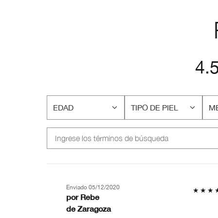
4.
EDAD
TIPO DE PIEL
ME
FILTRAR
FILTRAR
FI
RESEÑAS
RESEÑAS
RE
POR
POR
P
EDAD
TIPO
M
DE
PR
PIEL
EN
MI
PI
Enviado
05/12/2020
por
Rebe
de
Zaragoza