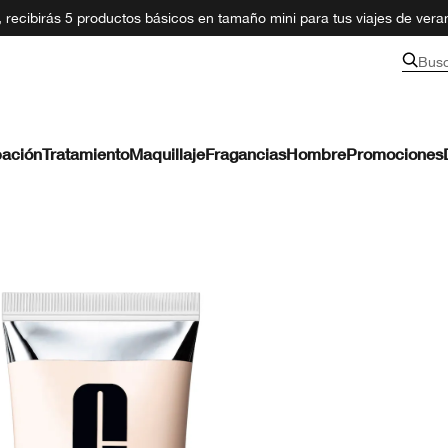
recibirás 5 productos básicos en tamaño mini para tus viajes de ver
Bus
ación
Tratamiento
Maquillaje
Fragancias
Hombre
Promociones