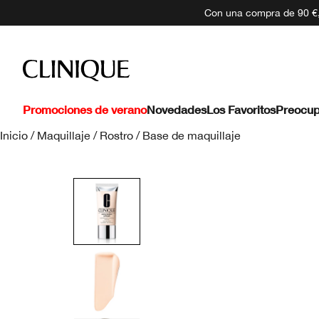
Con una compra de 90 €, 
Promociones de verano
Novedades
Los Favoritos
Preocup
Inicio
/
Maquillaje
/
Rostro
/
Base de maquillaje