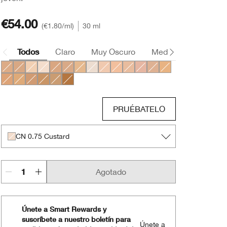
€54.00
€1.80
/ml
30 ml
Todos
Claro
Muy Oscuro
Medio
Oscuro
CN 52 Neutral
CN 70 Vanilla
WN 04 Bone
CN 0.75 Custard
CN 62 Porcelain Beige
WN 69 Cardamom
WN 12 Meringue
WN 01 Flax
CN 10 Alabaster
CN 20 Fair
CN 28 Ivory
CN 29 Bisque
CN 40 Cream Chamoi
WN 44 Tea
WN 48 Oat
CN 58 Honey
CN 74 Beige
WN 76 Toasted Wheat
CN 90 Sand
WN 114 Golden
PRUÉBATELO
CN 0.75 Custard
Agotado
Únete a Smart Rewards y
suscríbete a nuestro boletín para
Únete a