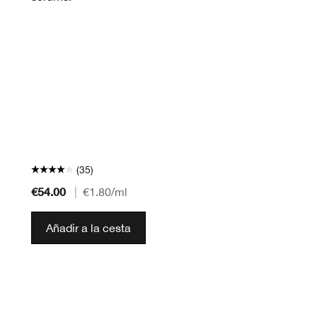
(35)
€54.00
|
€1.80
/ml
Añadir a la cesta