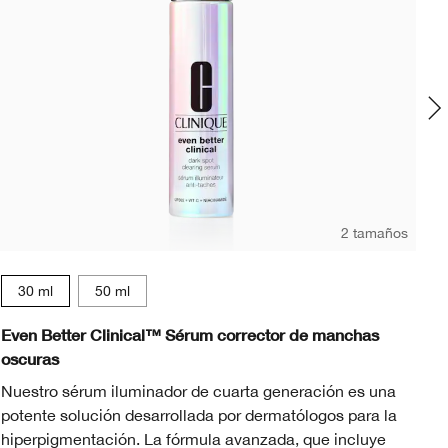
2 tamaños
Lig
30 ml
50 ml
t
in Beige
hogany
 Mocha
8 Amber
46 Golden Neutral
WN 94 Deep Neutral
WN 98 Cream Caramel
WN 38 Stone
WN 56 Cashew
L
Even Better Clinical™ Sérum corrector de manchas
Ev
oscuras
Ba
Nuestro sérum iluminador de cuarta generación es una
pa
potente solución desarrollada por dermatólogos para la
De
hiperpigmentación. La fórmula avanzada, que incluye
se