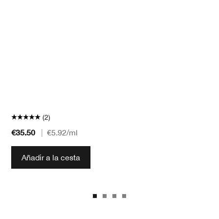
(2)
€35.50
|
€5.92
/ml
Añadir a la cesta