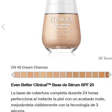
39 Tono
CN 40 Cream Chamois
eam Whip
Fair
28 Ivory
WN 30 Biscuit
WN 38 Stone
CN 40 Cream Chamois
WN 46 Golden Neutral
WN 48 Oat
CN 52 Neutral
WN 56 Cashew
CN 58 Honey
CN 62 Porcelain Beige
CN 70 Vanilla
CN 74 Beige
WN 76 Toasted Whea
CN 02 Breeze
CN 78 Nutty
CN 40 Cream C
WN 80 Tawnie
CN 70 Vanill
CN 90 San
CN 90 Sa
WN 94 
WN 0
WN 
CN
Even Better Clinical™ Base de Sérum SPF 20
La base de cobertura completa durante 24 horas
perfecciona al instante la piel con un acabado mate,
mejorándola visiblemente con la tecnología de 3
sérums.