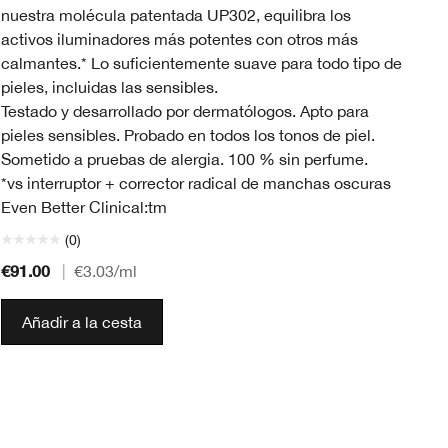
nuestra molécula patentada UP302, equilibra los
pe
activos iluminadores más potentes con otros más
calmantes.* Lo suficientemente suave para todo tipo de
pieles, incluidas las sensibles.
Testado y desarrollado por dermatólogos. Apto para
pieles sensibles. Probado en todos los tonos de piel.
Sometido a pruebas de alergia. 100 % sin perfume.
*vs interruptor + corrector radical de manchas oscuras
Even Better Clinical:tm
(0)
€91.00
€5
|
€3.03
/ml
Añadir a la cesta