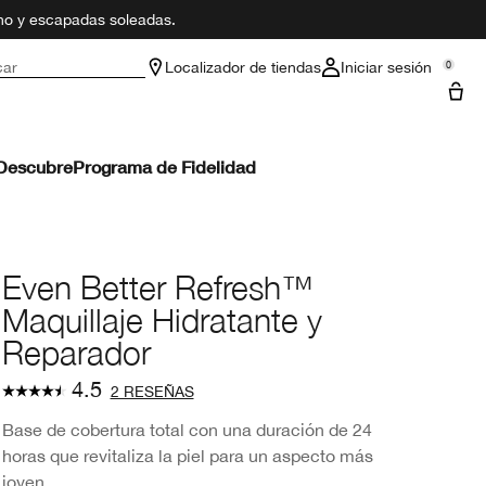
ano y escapadas soleadas.
car
Localizador de tiendas
Iniciar sesión
0
Descubre
Programa de Fidelidad
Even Better Refresh™
Maquillaje Hidratante y
Reparador
4.5
2 RESEÑAS
Base de cobertura total con una duración de 24
horas que revitaliza la piel para un aspecto más
joven.