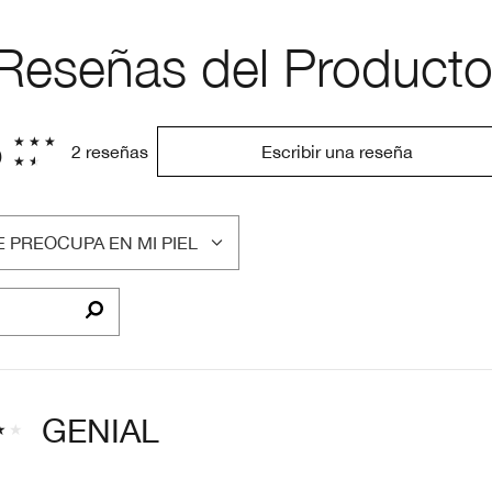
Reseñas del Product
5
2 reseñas
Escribir una reseña
 PREOCUPA EN MI PIEL
LTRAR
SEÑAS
OR
E
EOCUPA
EL
GENIAL