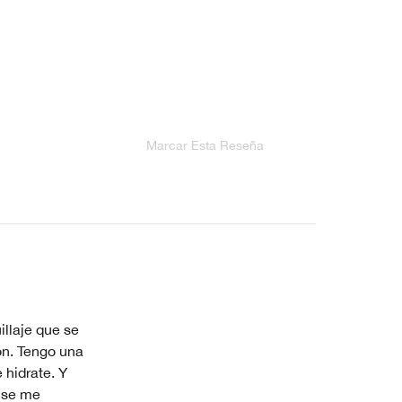
Marcar Esta Reseña
llaje que se
ón. Tengo una
 hidrate. Y
o se me