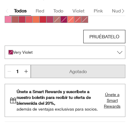
Todos
Red
Todo
Violet
Pink
Nude
Poppin’ Pink
Amp’d Up Apple
Roly Poly Rosy
Grandest Guava
Plenty O’ Papaya
Ramp’d Up Rouge
Plumped Up Peony
Amp'd Up Apple
Very Violet
Robust Rhubarb
Roly Poly Rosy
Plumped Up Peony
PRUÉBATELO
Very Violet
Agotado
Únete a Smart Rewards y suscríbete a
Únete a
nuestro boletín para recibir tu oferta de
Smart
bienvenida del 20%,
Rewards
además de ventajas exclusivas para socios.