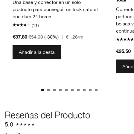
Una base y corrector en un solo
producto para conseguir un look natural
Correcto
que dura 24 horas.
perfecci
bolsas v
(11)
continu
€37.80
€54.00
(-30%)
|
€1.26
/ml
€35.50
Añadir a la cesta
Añadi
Reseñas del Producto
5.0