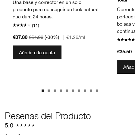
Una base y corrector en un solo
producto para conseguir un look natural
Correcto
que dura 24 horas.
perfecci
bolsas v
(11)
continu
€37.80
€54.00
(-30%)
|
€1.26
/ml
€35.50
Añadir a la cesta
Añadi
Reseñas del Producto
5.0