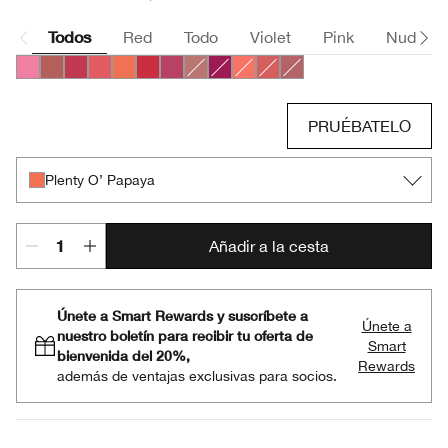
Todos
Red
Todo
Violet
Pink
Nude
Poppin’ Pink
Amp’d Up Apple
Roly Poly Rosy
Grandest Guava
Plenty O’ Papaya
Ramp’d Up Rouge
Plumped Up Peony
Amp'd Up Apple
Very Violet
Robust Rhubarb
Roly Poly Rosy
Plumped Up Peony
PRUÉBATELO
Plenty O’ Papaya
Añadir a la cesta
Únete a Smart Rewards y suscríbete a
Únete a
nuestro boletín para recibir tu oferta de
Smart
bienvenida del 20%,
Rewards
además de ventajas exclusivas para socios.