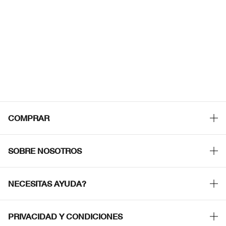
COMPRAR
Promociones
SOBRE NOSOTROS
Smart Rewards
Nuestra Filosofía
Localiza tu Punto de Venta
NECESITAS AYUDA?
Carrera Profesional
Atención al Cliente
PRIVACIDAD Y CONDICIONES