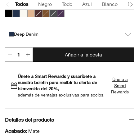
Todos
Negro
Todo
Azul
Blanco
Beig
Intense Black
Deep Denim
Bright White
Beaming Beige
Black Honey
Bronze Glow
Polished Pewter
Sparkling Amethyst
Deep Denim
Añadir a la cesta
Únete a Smart Rewards y suscríbete a
Únete a
nuestro boletín para recibir tu oferta de
Smart
bienvenida del 20%,
Rewards
además de ventajas exclusivas para socios.
Detalles del producto
Acabado:
Mate