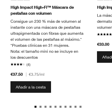
Black
Black Honey
Black/Brown
Black
Blac
B
High Impact High-Fi™ Máscara de
High I
pestañas con volumen
La másc
Consigue un 230 % más de volumen al
dermato
instante con una máscara de pestañas
volumen 
ultrapigmentada con fibras que aumenta
el volumen de las pestañas al máximo.*
€33.00
*Pruebas clínicas en 31 mujeres.
Nota: el tamaño mini no se incluye en
Añadi
los descuentos
(4)
€37.50
|
€3.75
/ml
Añadir a la cesta