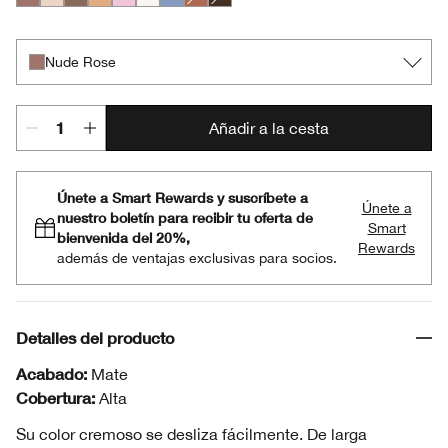
Nude Rose
French Vanilla
Foxier
Daybreak
Angel Eyes
Sugar Cane
Lagoon
Sunset Glow
French Roast
Nude Rose
Añadir a la cesta
Únete a Smart Rewards y suscríbete a
Únete a
nuestro boletín para recibir tu oferta de
Smart
bienvenida del 20%,
Rewards
además de ventajas exclusivas para socios.
Detalles del producto
Acabado:
Mate
Cobertura:
Alta
Su color cremoso se desliza fácilmente. De larga