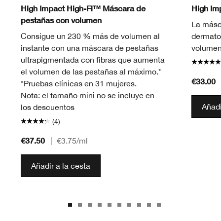
Black
Black Honey
Black/Brown
Black
Blac
B
High Impact High-Fi™ Máscara de
High I
pestañas con volumen
La másc
Consigue un 230 % más de volumen al
dermato
instante con una máscara de pestañas
volumen 
ultrapigmentada con fibras que aumenta
el volumen de las pestañas al máximo.*
€33.00
*Pruebas clínicas en 31 mujeres.
Nota: el tamaño mini no se incluye en
Añadi
los descuentos
(4)
€37.50
|
€3.75
/ml
Añadir a la cesta