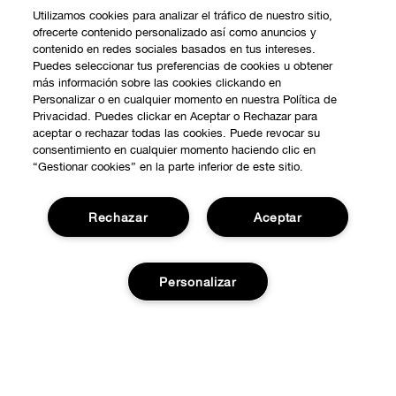
Utilizamos cookies para analizar el tráfico de nuestro sitio,
ofrecerte contenido personalizado así como anuncios y
contenido en redes sociales basados en tus intereses.
Puedes seleccionar tus preferencias de cookies u obtener
más información sobre las cookies clickando en
Personalizar o en cualquier momento en nuestra Política de
Privacidad. Puedes clickar en Aceptar o Rechazar para
aceptar o rechazar todas las cookies. Puede revocar su
consentimiento en cualquier momento haciendo clic en
“Gestionar cookies” en la parte inferior de este sitio.
Rechazar
Aceptar
COMPRAR
Personalizar
Promociones
SOBRE NOSOTROS
Smart Rewards
Nuestra Filosofía
Añadir a la cesta
Localiza tu Punto de Venta
NECESITAS AYUDA?