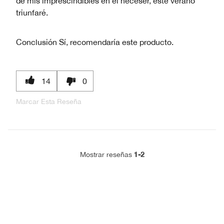
de mis imprescindibles en el neceser, este verano
triunfaré.
Conclusión
Sí, recomendaría este producto.
14
0
Marcar Esta Reseña
1-2
Mostrar reseñas