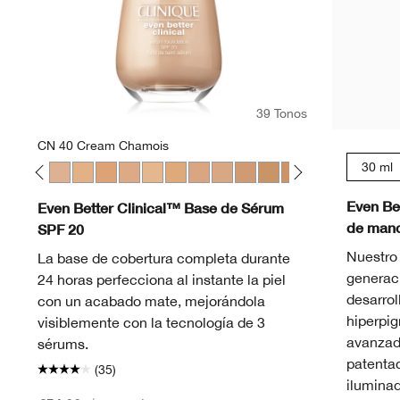
39 Tonos
CN 40 Cream Chamois
30 ml
eam Whip
Fair
28 Ivory
WN 30 Biscuit
WN 38 Stone
CN 40 Cream Chamois
WN 46 Golden Neutral
WN 48 Oat
CN 52 Neutral
WN 56 Cashew
CN 58 Honey
CN 62 Porcelain Beige
CN 70 Vanilla
CN 74 Beige
WN 76 Toasted Wheat
CN 78 Nutty
WN 80 Tawnied
CN 90 San
WN 94 
WN 
Even Be
Even Better Clinical™ Base de Sérum
de manc
SPF 20
Nuestro
La base de cobertura completa durante
generac
24 horas perfecciona al instante la piel
desarrol
con un acabado mate, mejorándola
hiperpi
visiblemente con la tecnología de 3
avanzad
sérums.
patentad
(35)
ilumina