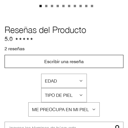
Reseñas del Producto
5.0
2 reseñas
Escribir una reseña
EDAD
FILTRAR
RESEÑAS
TIPO DE PIEL
POR
FILTRAR
EDAD
RESEÑAS
ME PREOCUPA EN MI PIEL
POR
FILTRAR
TIPO
RESEÑAS
DE
POR
PIEL