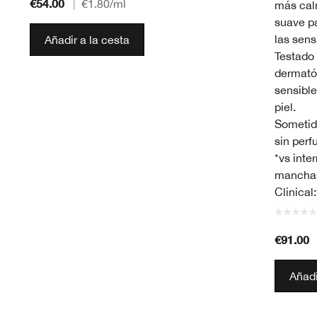
€54.00
|
€1.80
/ml
más cal
suave pa
las sens
Añadir a la cesta
Testado 
dermatól
sensible
piel.
Sometid
sin perf
*vs inte
manchas
Clinical
€91.00
Añadi