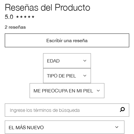
Reseñas del Producto
5.0
2 reseñas
Escribir una reseña
EDAD
FILTRAR
RESEÑAS
TIPO DE PIEL
POR
FILTRAR
EDAD
RESEÑAS
ME PREOCUPA EN MI PIEL
POR
FILTRAR
TIPO
RESEÑAS
DE
POR
PIEL
ME
PREOCUPA
EN
MI