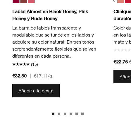
ry Pop
 Pop
ushing Pop
Bold Pop
Cappuccino Pop
Black Honey
Cherry Pop
Nude Honey
Chili Pop
Pink Honey
Cola Pop
Confetti Pop
Cute Pop
Disco Pop
Fig Pop
Flame Pop
Honey Pop
Icon Pop
Latte Pop
Love Pop
Mocha Po
Nude 
Pe
Labial Almost en Black Honey, Pink
Cliniqu
Honey y Nude Honey
duració
La barra de labios transparente y
Color du
modulable que se funde en los labios y
en los l
adquiere su color natural. En tres tonos
mate y b
sorprendentemente flexibles que se ven
diferentes en cada persona.
€22.75
(15)
€32.50
|
€17.11
/g
Añadi
Añadir a la cesta