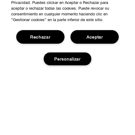
Privacidad. Puedes clickar en Aceptar o Rechazar para
aceptar o rechazar todas las cookies. Puede revocar su
consentimiento en cualquier momento haciendo clic en
“Gestionar cookies” en la parte inferior de este sitio.
Rechazar
Aceptar
COMPRAR
Personalizar
Promociones
SOBRE NOSOTROS
Smart Rewards
Nuestra Filosofía
Localiza tu Punto de Venta
Agotado
NECESITAS AYUDA?
Carrera Profesional
Atención al Cliente
PRIVACIDAD Y CONDICIONES
Contactar Fabricante
Política de Privacidad
Pedidos
Términos de Uso