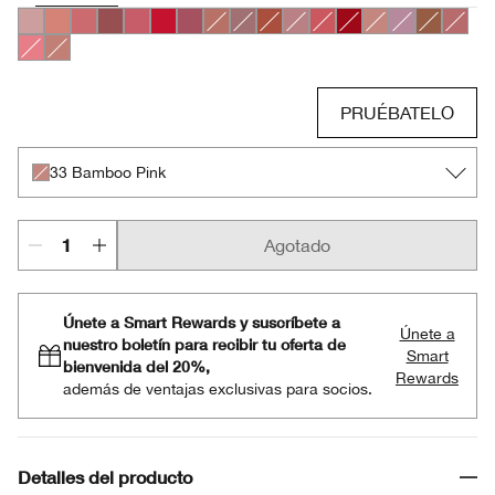
01 Barely
04 Canoodle
17 Strawberry Ice
37 Shy
44 Raspberry Glace
20 Red Alert
50 A Different Grape
06 Tenderheart
07 Blushing Nude
10 Berry Freeze
11 Sugared Maple
23 All Heart
25 Angel Red
33 Bamboo Pink
42 Silvery M
49 Surpri
15 Sug
29 Glazed Berry
35 Think Bronze
PRUÉBATELO
33 Bamboo Pink
Agotado
Únete a Smart Rewards y suscríbete a
Únete a
nuestro boletín para recibir tu oferta de
Smart
bienvenida del 20%,
Rewards
además de ventajas exclusivas para socios.
Detalles del producto