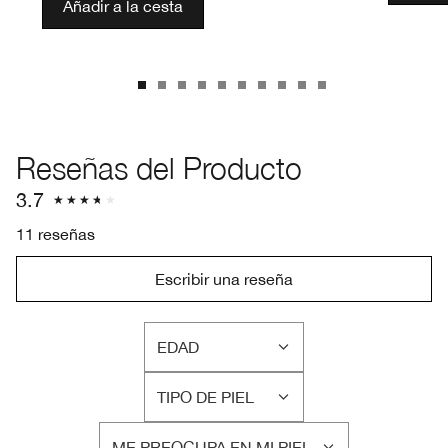
Añadir a la cesta
Reseñas del Producto
3.7
11 reseñas
Escribir una reseña
EDAD
FILTRAR
RESEÑAS
TIPO DE PIEL
POR
FILTRAR
EDAD
RESEÑAS
ME PREOCUPA EN MI PIEL