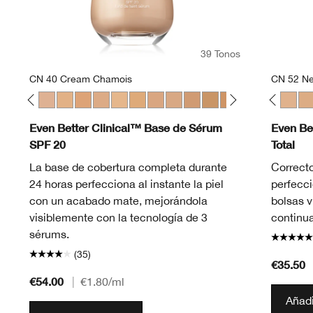
39 Tonos
CN 40 Cream Chamois
CN 52 Ne
eam Whip
Fair
28 Ivory
WN 30 Biscuit
WN 38 Stone
CN 40 Cream Chamois
WN 46 Golden Neutral
WN 48 Oat
CN 52 Neutral
WN 56 Cashew
CN 58 Honey
CN 62 Porcelain Beige
CN 02 Breeze
CN 70 Vanilla
CN 40 Cream Chamois
CN 74 Beige
CN 70 Vanilla
WN 76 Toasted Wheat
CN 90 Sand
CN 78 Nutty
WN 04 Bone
WN 80 Tawnied
CN 10 Alabas
CN 90 San
CN 28 Ivo
WN 94 
CN 52 
WN 
CN
Even Better Clinical™ Base de Sérum
Even Be
SPF 20
Total
La base de cobertura completa durante
Correcto
24 horas perfecciona al instante la piel
perfecci
con un acabado mate, mejorándola
bolsas v
visiblemente con la tecnología de 3
continu
sérums.
(35)
€35.50
€54.00
|
€1.80
/ml
Añadi