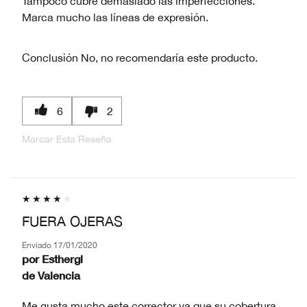
Tampoco cubre demasiado las imperfecciones.
Marca mucho las líneas de expresión.
Conclusión
No, no recomendaría este producto.
6
2
Marcar Esta Reseña
FUERA OJERAS
Enviado
17/01/2020
por
Esthergl
de
Valencia
Me gusta mucho este corrector ya que su cobertura