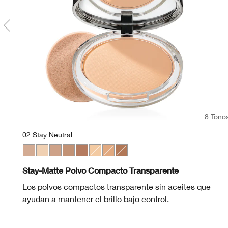
8 Tono
02 Stay Neutral
01 Stay Buff
Invisible Matte
02 Stay Neutral
03 Stay Beige
04 Stay Honey
22 Stay Light Neutral
24 Stay Tea
05 Stay Spice
CN 02 Breeze
CN 40 Cream C
CN 70 Vanill
CN 90 Sa
WN 0
CN
Stay-Matte Polvo Compacto Transparente
Los polvos compactos transparente sin aceites que
ayudan a mantener el brillo bajo control.