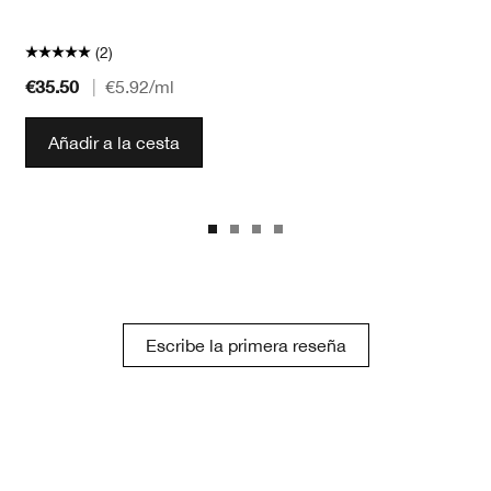
(2)
€35.50
|
€5.92
/ml
Añadir a la cesta
Escribe la primera reseña