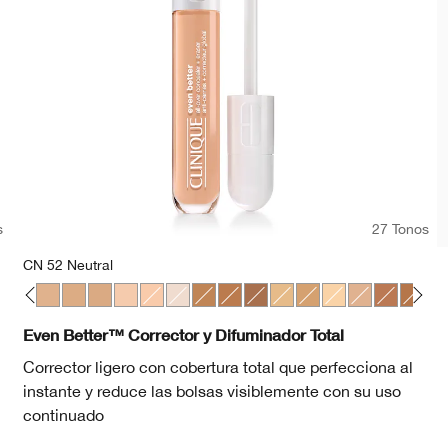
s
27 Tonos
CN 52 Neutral
hamois
a
nd
4 Bone
 10 Alabaster
CN 28 Ivory
CN 52 Neutral
CN 58 Honey
CN 74 Beige
CN 20 Fair
CN 18 Cream Whip
WN 01 Flax
WN 100 Deep Honey
WN 114 Golden
WN 122 Clove
WN 48 Oat
WN 76 Toasted Whea
CN 08 Linen
CN 62 Porcela
WN 115.5
WN 11
WN 
Even Better™ Corrector y Difuminador Total
Corrector ligero con cobertura total que perfecciona al
instante y reduce las bolsas visiblemente con su uso
continuado