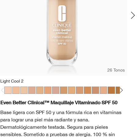
26 Tonos
Light Cool 2
CN
t
in Beige
 Mocha
8 Amber
46 Golden Neutral
WN 94 Deep Neutral
Light Cool 2
WN 98 Cream Caramel
Light Cool 3
WN 38 Stone
Light Warm 3
WN 56 Cashew
Light Medium Cool 2
Light Medium Warm 2
Light Medium Cool 4
Light Medium Cool 5
Medium Warm 2
Medium Cool 2
Medium Cool 3
Medium Warm 3
Medium Cool 4
Medium Deep W
Medium Dee
Medium D
Mediu
Me
C
Even Better Clinical™ Maquillaje Vitaminado SPF 50
Be
Base ligera con SPF 50 y una fórmula rica en vitaminas
Un
para lograr una piel más radiante y sana.
co
Dermatológicamente testada. Segura para pieles
sensibles. Sometido a pruebas de alergia. 100 % sin