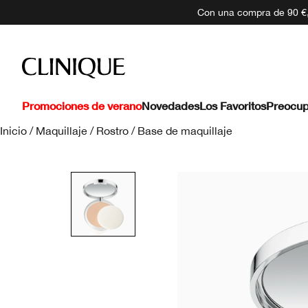
Con una compra de 90 €, 
Promociones de verano
Novedades
Los Favoritos
Preocup
Inicio
/
Maquillaje
/
Rostro
/
Base de maquillaje