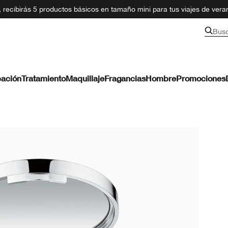
recibirás 5 productos básicos en tamaño mini para tus viajes de ver
Bus
ación
Tratamiento
Maquillaje
Fragancias
Hombre
Promociones