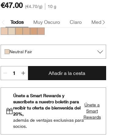
€47.00
€4.70
/g
10 g
Todos
Muy Oscuro
Claro
Medio
Oscuro
Fair
Neutral Fair
Light
Neutral
Medium
Deep
Neutral Fair
Añadir a la cesta
Únete a Smart Rewards y
suscríbete a nuestro boletín para
Únete a
recibir tu oferta de bienvenida del
Smart
20%,
Rewards
además de ventajas exclusivas para
socios.