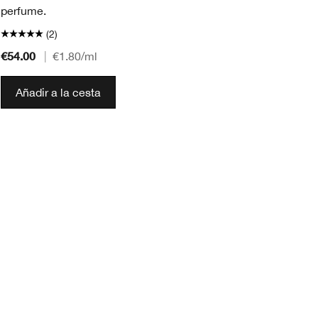
perfume.
(2)
€54.00
|
€1.80
/ml
€3
Añadir a la cesta