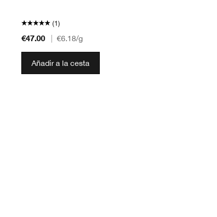
(1)
€47.00
|
€6.18
/g
Añadir a la cesta