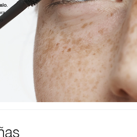
alo
.
pra
do
ñas