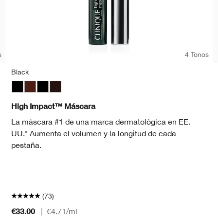
s
4 Tonos
Black
Black
Black Honey
Black
Black/Brown
High Impact™ Máscara
La máscara #1 de una marca dermatológica en EE.
UU.* Aumenta el volumen y la longitud de cada
pestaña.
(73)
€33.00
|
€4.71
/ml