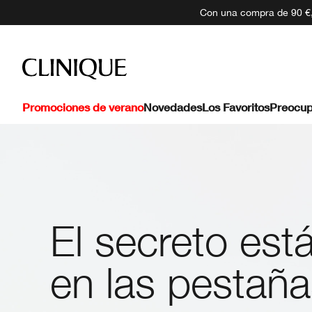
Con una compra de 90 €, 
Promociones de verano
Novedades
Los Favoritos
Preocup
El secreto est
en las pestaña