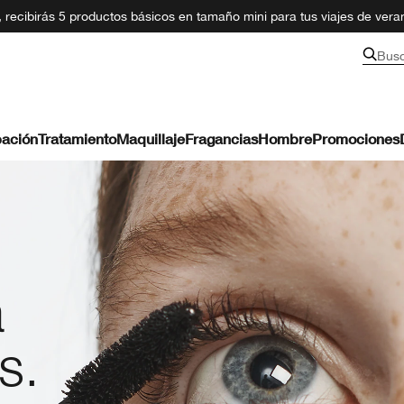
recibirás 5 productos básicos en tamaño mini para tus viajes de ver
Bus
ación
Tratamiento
Maquillaje
Fragancias
Hombre
Promociones
á
s.