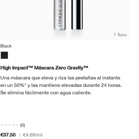
1 Tono
Black
Black
Hi
High Impact™ Máscara Zero Gravity™
El
Una máscara que eleva y riza las pestañas al instante
pe
en un 50%* y las mantiene elevadas durante 24 horas.
vi
Se elimina fácilmente con agua caliente.
(0)
€37.50
€5
|
€4.69
/ml