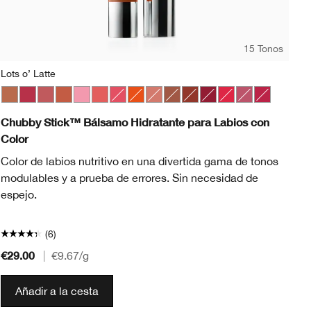
15 Tonos
Lots o’ Latte
01
Lots o’ Latte
Super Strawberry
Boundless Blush
Mega Melon
Totally Tutu
Mighty Mimosa
Bursting Blossom
Happiest Happy
Plushest Pink
Whole Lotta Honey
Fuller Fig
Broadest Berry
Chunky Cherry
Lavish Lilac
Mightiest 
0
Chubby Stick™ Bálsamo Hidratante para Labios con
Dr
Color
co
Color de labios nutritivo en una divertida gama de tonos
Co
modulables y a prueba de errores. Sin necesidad de
espejo.
(6)
€29.00
€3
|
€9.67
/g
Añadir a la cesta