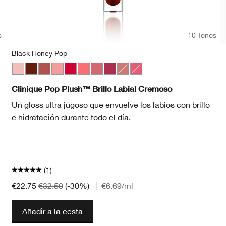
s
10 Tonos
Black Honey Pop
Airkiss Pop
Black Honey Pop
Brulee Pop
Bubblegum Pop
Juicy Apple Pop
Rosewater Pop
Sugarplum Pop
Velour Pop
Chiffon Pop
Strawberry Pop
Clinique Pop Plush™ Brillo Labial Cremoso
Un gloss ultra jugoso que envuelve los labios con brillo
e hidratación durante todo el día.
(1)
€22.75
€32.50
(-30%)
|
€6.69
/ml
Añadir a la cesta