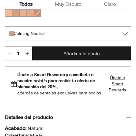
Todos
Muy Oscuro
Claro
Calming Alabaster
Calming Neutral
Calming Fair
Calming Ivory
Calming Vanilla
Calming Neutral
Añadir a la cesta
Únete a Smart Rewards y suscríbete a
Únete a
nuestro boletín para recibir tu oferta de
Smart
bienvenida del 20%,
Rewards
además de ventajas exclusivas para socios.
Detalles del producto
Acabado:
Natural
Cobertura:
Media