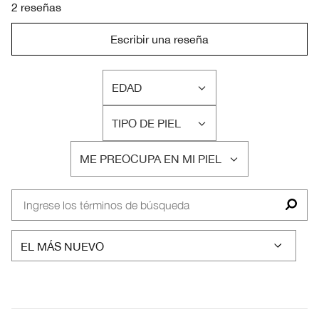
2 reseñas
Escribir una reseña
EDAD
FILTRAR
RESEÑAS
TIPO DE PIEL
POR
FILTRAR
EDAD
RESEÑAS
ME PREOCUPA EN MI PIEL
POR
FILTRAR
TIPO
RESEÑAS
DE
POR
PIEL
ME
PREOCUPA
EN
MI
PIEL