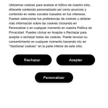
Utilizamos cookies para analizar el tráfico de nuestro sitio,
ofrecerte contenido personalizado así como anuncios y
contenido en redes sociales basados en tus intereses.
Puedes seleccionar tus preferencias de cookies u obtener
más información sobre las cookies clickando en
Personalizar o en cualquier momento en nuestra Política de
Privacidad. Puedes clickar en Aceptar o Rechazar para
aceptar o rechazar todas las cookies. Puede revocar su
consentimiento en cualquier momento haciendo clic en
“Gestionar cookies” en la parte inferior de este sitio.
Rechazar
Aceptar
COMPRAR
Personalizar
Promociones
SOBRE NOSOTROS
Smart Rewards
Añadir a la cesta
Nuestra Filosofía
Localiza tu Punto de Venta
NECESITAS AYUDA?