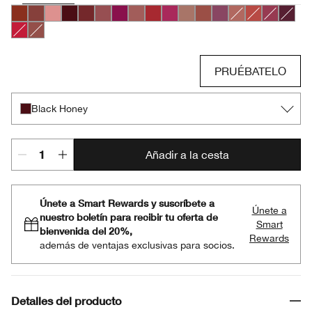
Chili
Nude Honey
Pink Honey
Black Honey
Chocolate Chip
Cocoa Rose
Crushed Berry
Intense Blush
Intense Cranberry
Intense Jam
Lipblush
Neutrally
Plummy
Intense Café
Intense Cay
Intense 
Intens
Intense Passion
Soft Nude
PRUÉBATELO
Black Honey
Añadir a la cesta
Únete a Smart Rewards y suscríbete a
Únete a
nuestro boletín para recibir tu oferta de
Smart
bienvenida del 20%,
Rewards
además de ventajas exclusivas para socios.
Detalles del producto