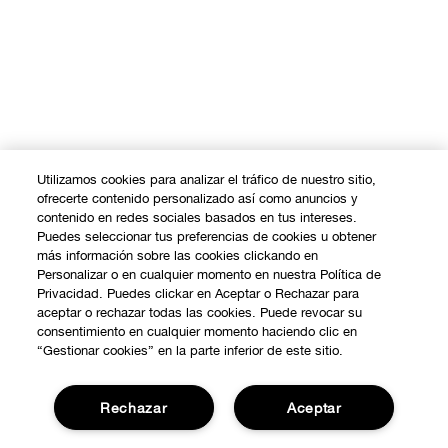
Utilizamos cookies para analizar el tráfico de nuestro sitio,
ofrecerte contenido personalizado así como anuncios y
COMPRAR
contenido en redes sociales basados en tus intereses.
Puedes seleccionar tus preferencias de cookies u obtener
Promociones
más información sobre las cookies clickando en
SOBRE NOSOTROS
Personalizar o en cualquier momento en nuestra Política de
Smart Rewards
Privacidad. Puedes clickar en Aceptar o Rechazar para
Nuestra Filosofía
aceptar o rechazar todas las cookies. Puede revocar su
Localiza tu Punto de Venta
consentimiento en cualquier momento haciendo clic en
NECESITAS AYUDA?
“Gestionar cookies” en la parte inferior de este sitio.
Carrera Profesional
Atención al Cliente
PRIVACIDAD Y CONDICIONES
Rechazar
Aceptar
Contactar Fabricante
Política de Privacidad