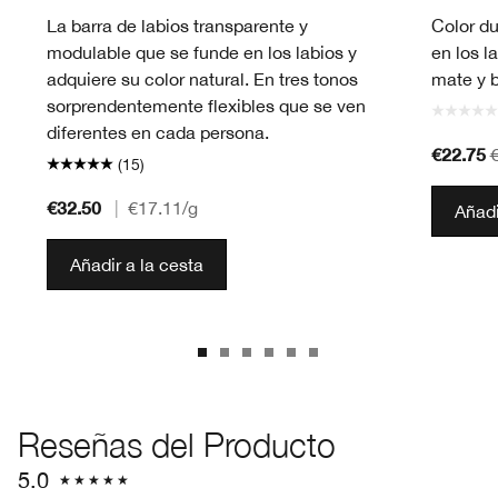
La barra de labios transparente y
Color du
modulable que se funde en los labios y
en los l
adquiere su color natural. En tres tonos
mate y b
sorprendentemente flexibles que se ven
diferentes en cada persona.
€22.75
(15)
€32.50
|
€17.11
/g
Añadi
Añadir a la cesta
Reseñas del Producto
5.0