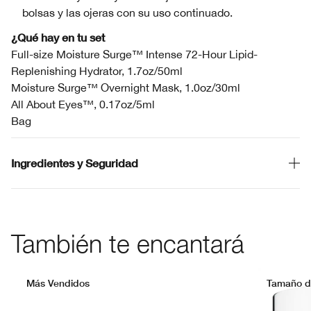
bolsas y las ojeras con su uso continuado.
¿Qué hay en tu set
Full-size Moisture Surge™ Intense 72-Hour Lipid-
Replenishing Hydrator, 1.7oz/50ml
Moisture Surge™ Overnight Mask, 1.0oz/30ml
All About Eyes™, 0.17oz/5ml
Bag
Ingredientes y Seguridad
También te encantará
Más Vendidos
Tamaño de