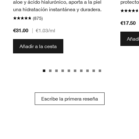
aloe y ácido hialurónico, aporta a la piel
protecto
una hidratación instantánea y duradera.
(875)
€17.50
€31.00
|
€1.03
/ml
Añadi
Añadir a la cesta
Escribe la primera reseña