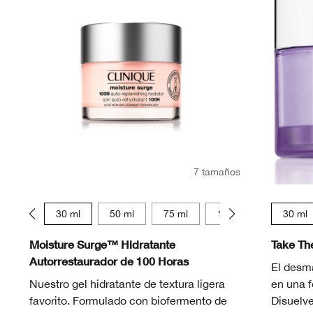
7 tamaños
15 ml
30 ml
50 ml
75 ml
125 ml
15 ml
30 ml
Moisture Surge™ Hidratante
Take Th
Autorrestaurador de 100 Horas
El desma
Nuestro gel hidratante de textura ligera
en una 
favorito. Formulado con biofermento de
Disuelve