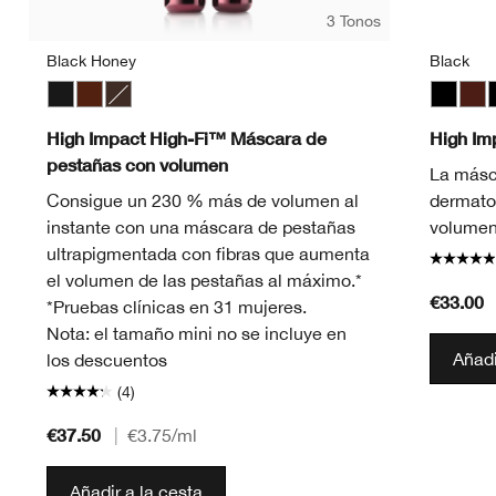
3 Tonos
Black Honey
Black
Black
Black Honey
Black/Brown
Black
Blac
B
High Impact High-Fi™ Máscara de
High I
pestañas con volumen
La másc
Consigue un 230 % más de volumen al
dermato
instante con una máscara de pestañas
volumen 
ultrapigmentada con fibras que aumenta
el volumen de las pestañas al máximo.*
€33.00
*Pruebas clínicas en 31 mujeres.
Nota: el tamaño mini no se incluye en
Añadi
los descuentos
(4)
€37.50
|
€3.75
/ml
Añadir a la cesta