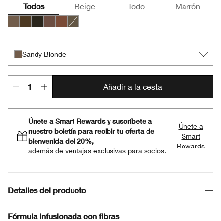
Todos
Beige
Todo
Marrón
Sandy Blonde
Dark Espresso
Ebony
Cool Brown
Auburn
Soft Brown
Sandy Blonde
Añadir a la cesta
Únete a Smart Rewards y suscríbete a
Únete a
nuestro boletín para recibir tu oferta de
Smart
bienvenida del 20%,
Rewards
además de ventajas exclusivas para socios.
Detalles del producto
Fórmula infusionada con fibras