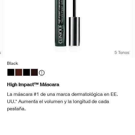
s
5 Tonos
Black
Black
Black Honey
Black
Black/Brown
High Impact™ Máscara
La máscara #1 de una marca dermatológica en EE.
UU.* Aumenta el volumen y la longitud de cada
pestaña.