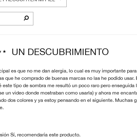
LTRAR
SEÑAS
OR
E
EOCUPA
EL
UN DESCUBRIMIENTO
cipal es que no me dan alergia, lo cual es muy importante par
as que he comprado de buenas marcas no las he podido usar. E
 este tipo de sombra me resultó un poco raro pero enseguida le
se un video donde mostraban como usarla) y ahora me encant
do dos colores y ya estoy pensando en el siguiente. Muchas g
e.
sión
Sí, recomendaría este producto.