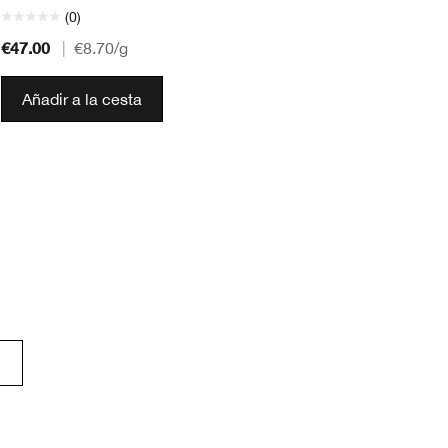
(0)
€47.00
€2
|
€8.70
/g
Añadir a la cesta
o