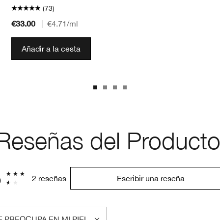
(73)
€33.00
|
€4.71
/ml
Añadir a la cesta
Reseñas del Product
5
2 reseñas
Escribir una reseña
 PREOCUPA EN MI PIEL