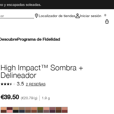
ano y escapadas soleadas.
car
Localizador de tiendas
Iniciar sesión
0
Descubre
Programa de Fidelidad
High Impact™ Sombra +
Delineador
3.5
2 RESEÑAS
€39.50
€20.79
/g
1.9 g