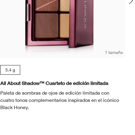
1 tamaño
In
5.4 g
Ch
All About Shadow™ Cuarteto de edición limitada
Qu
Paleta de sombras de ojos de edición limitada con
To
cuatro tonos complementarios inspirados en el icónico
au
Black Honey.