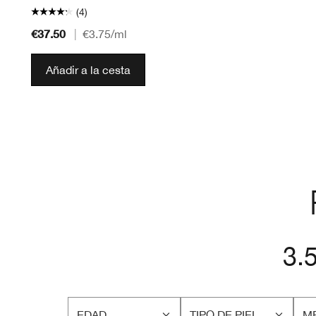
(4)
€37.50
|
€3.75
/ml
Añadir a la cesta
3.
EDAD
TIPO DE PIEL
ME