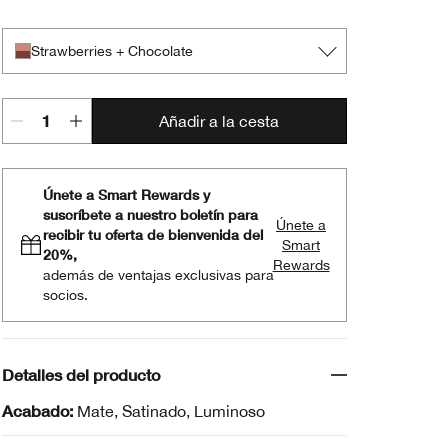
Café Au Lait
Black Honey + Pink Honey
Champagne + Caviar
Day + Night
Double Latte
Flame + Ember
Mixed Greens
Rosé + Truffles
Royal Couple
Rum + Cola
Strawberries + Chocolate
Strawberries + Chocolate
Añadir a la cesta
Únete a Smart Rewards y
suscríbete a nuestro boletín para
Únete a
recibir tu oferta de bienvenida del
Smart
20%,
Rewards
además de ventajas exclusivas para
socios.
Detalles del producto
Acabado:
Mate, Satinado, Luminoso