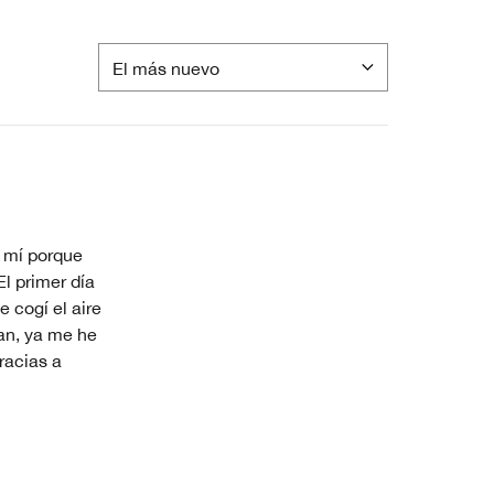
a mí porque
l primer día
 cogí el aire
an, ya me he
racias a