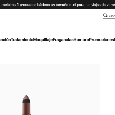
recibirás 5 productos básicos en tamaño mini para tus viajes de ver
Bus
ación
Tratamiento
Maquillaje
Fragancias
Hombre
Promociones