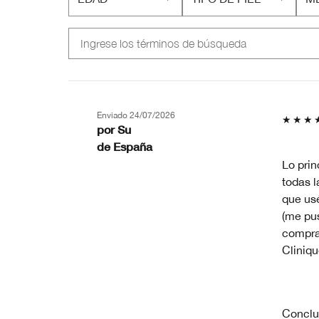
FILTRAR
FILTRAR
FI
RESEÑAS
RESEÑAS
RE
POR
POR
P
EDAD
TIPO
M
DE
PR
PIEL
EN
MI
PI
Enviado
24/07/2026
por
Su
de
España
Lo prin
todas l
que usé
(me pu
compra
Cliniqu
Conclu