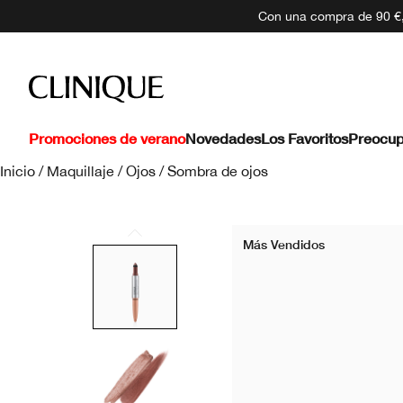
Con una compra de 90 €, 
Promociones de verano
Novedades
Los Favoritos
Preocup
Inicio
/
Maquillaje
/
Ojos
/
Sombra de ojos
Más Vendidos