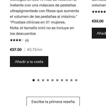
instante con una máscara de pestañas
volumen 
ultrapigmentada con fibras que aumenta
el volumen de las pestañas al máximo.*
€33.00
*Pruebas clínicas en 31 mujeres.
Nota: el tamaño mini no se incluye en
Añadi
los descuentos
(4)
€37.50
|
€3.75
/ml
Añadir a la cesta
Escribe la primera reseña