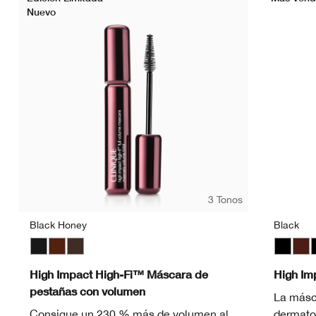
Nuevo
3 Tonos
Black Honey
Black
Black
Black Honey
Black/Brown
Black
Blac
B
High Impact High-Fi™ Máscara de
High I
pestañas con volumen
La másc
Consigue un 230 % más de volumen al
dermato