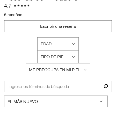
4.7
6 reseñas
Escribir una reseña
EDAD
FILTRAR
RESEÑAS
TIPO DE PIEL
POR
FILTRAR
EDAD
RESEÑAS
ME PREOCUPA EN MI PIEL
POR
FILTRAR
TIPO
RESEÑAS
DE
POR
PIEL
ME
PREOCUPA
EN
MI
PIEL