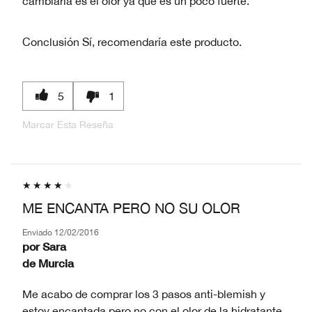
cambiaría es el olor ya que es un poco fuerte.
Conclusión
Sí, recomendaría este producto.
5
1
Marcar Esta Reseña
ME ENCANTA PERO NO SU OLOR
Enviado
12/02/2016
por
Sara
de
Murcia
Me acabo de comprar los 3 pasos anti-blemish y
estoy encantada pero no con el olor de la hidratante,