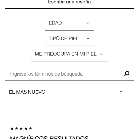
Escribir una reseña
EDAD
FILTRAR
RESEÑAS
TIPO DE PIEL
POR
FILTRAR
EDAD
RESEÑAS
ME PREOCUPA EN MI PIEL
POR
FILTRAR
TIPO
RESEÑAS
DE
POR
PIEL
ME
PREOCUPA
EN
MI
PIEL
MAGNÍFICOS RESULTADOS