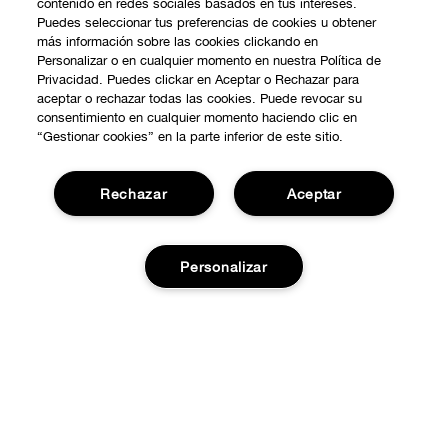
contenido en redes sociales basados en tus intereses.
Puedes seleccionar tus preferencias de cookies u obtener
más información sobre las cookies clickando en
Personalizar o en cualquier momento en nuestra Política de
Privacidad. Puedes clickar en Aceptar o Rechazar para
aceptar o rechazar todas las cookies. Puede revocar su
consentimiento en cualquier momento haciendo clic en
“Gestionar cookies” en la parte inferior de este sitio.
Rechazar
Aceptar
Personalizar
COMPRAR
Promociones
SOBRE NOSOTROS
Smart Rewards
Añadir a la cesta
Nuestra Filosofía
Localiza tu Punto de Venta
NECESITAS AYUDA?
Carrera Profesional
Atención al Cliente