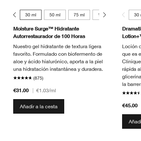
15 ml
30 ml
50 ml
75 ml
125 ml
15 ml
30 
Moisture Surge™ Hidratante
Dramatic
Autorrestaurador de 100 Horas
Lotion
Nuestro gel hidratante de textura ligera
Loción 
favorito. Formulado con biofermento de
que es e
aloe y ácido hialurónico, aporta a la piel
Clinique
una hidratación instantánea y duradera.
rápida a
glicerin
(875)
la barrer
€31.00
|
€1.03
/ml
€45.00
Añadir a la cesta
Añadi