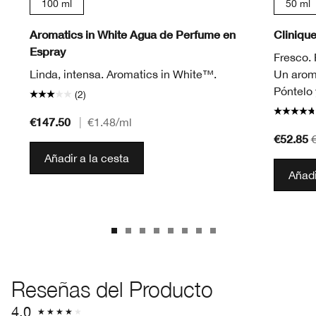
100 ml
50 ml
Aromatics in White Agua de Perfume en
Cliniqu
Espray
Fresco. 
Linda, intensa. Aromatics in White™.
Un arom
Póntelo y
(2)
€147.50
|
€1.48
/ml
€52.85
Añadir a la cesta
Añadi
Reseñas del Producto
4.0