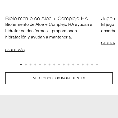
Biofermento de Aloe + Complejo HA
Jugo d
Biofermento de Aloe + Complejo HA ayudan a
El jugo d
hidratar de dos formas – proporcionan
absorber 
hidratación y ayudan a mantenerla.
SABER M
SABER MÁS
VER TODOS LOS INGREDIENTES