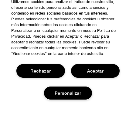
Utilizamos cookies para analizar el tráfico de nuestro sitio,
ofrecerte contenido personalizado así como anuncios y
contenido en redes sociales basados en tus intereses.
Puedes seleccionar tus preferencias de cookies u obtener
más información sobre las cookies clickando en
Personalizar o en cualquier momento en nuestra Política de
Privacidad. Puedes clickar en Aceptar o Rechazar para
aceptar o rechazar todas las cookies. Puede revocar su
consentimiento en cualquier momento haciendo clic en
“Gestionar cookies” en la parte inferior de este sitio.
Rechazar
Aceptar
COMPRAR
Personalizar
Promociones
SOBRE NOSOTROS
Smart Rewards
Añadir a la cesta
Nuestra Filosofía
Localiza tu Punto de Venta
NECESITAS AYUDA?
Carrera Profesional