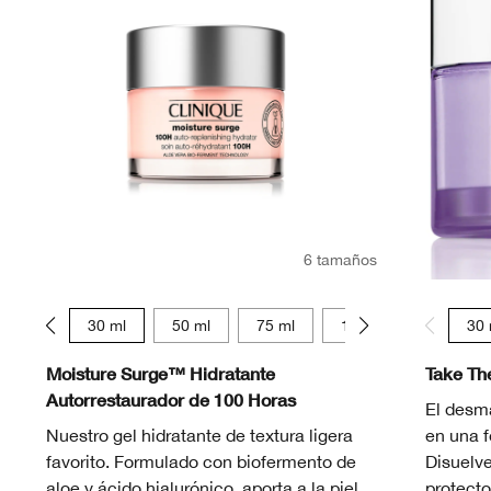
6 tamaños
15 ml
30 ml
50 ml
75 ml
125 ml
15 ml
30 
Moisture Surge™ Hidratante
Take Th
Autorrestaurador de 100 Horas
El desma
Nuestro gel hidratante de textura ligera
en una 
favorito. Formulado con biofermento de
Disuelve
aloe y ácido hialurónico, aporta a la piel
protecto