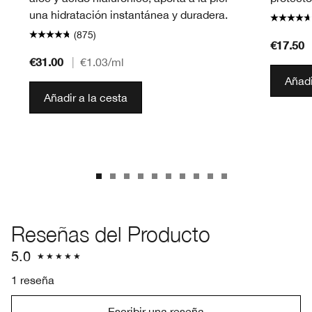
una hidratación instantánea y duradera.
(875)
€17.50
€31.00
|
€1.03
/ml
Añadi
Añadir a la cesta
Reseñas del Producto
5.0
1 reseña
Escribir una reseña