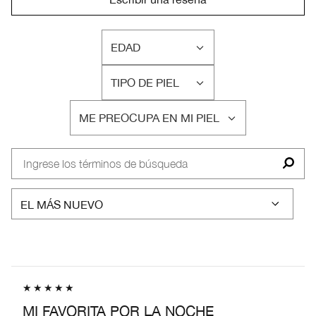
EDAD
FILTRAR
RESEÑAS
TIPO DE PIEL
POR
FILTRAR
EDAD
RESEÑAS
ME PREOCUPA EN MI PIEL
POR
FILTRAR
TIPO
RESEÑAS
DE
POR
PIEL
ME
PREOCUPA
EN
MI
PIEL
MI FAVORITA POR LA NOCHE