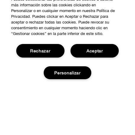
más información sobre las cookies clickando en
Personalizar o en cualquier momento en nuestra Política de
Privacidad. Puedes clickar en Aceptar o Rechazar para
aceptar o rechazar todas las cookies. Puede revocar su
consentimiento en cualquier momento haciendo clic en
“Gestionar cookies” en la parte inferior de este sitio.
Rechazar
Aceptar
COMPRAR
Personalizar
Promociones
SOBRE NOSOTROS
Smart Rewards
Añadir a la cesta
Nuestra Filosofía
Localiza tu Punto de Venta
NECESITAS AYUDA?
Carrera Profesional
Atención al Cliente
PRIVACIDAD Y CONDICIONES