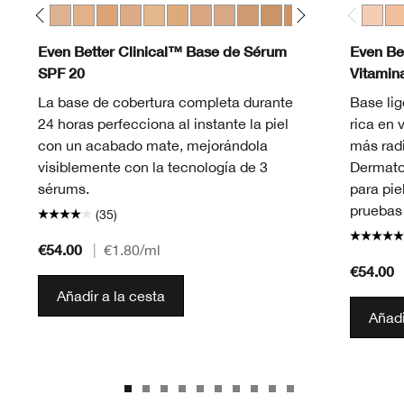
eam Whip
Fair
28 Ivory
WN 30 Biscuit
WN 38 Stone
CN 40 Cream Chamois
WN 46 Golden Neutral
WN 48 Oat
CN 52 Neutral
WN 56 Cashew
CN 58 Honey
CN 62 Porcelain Beige
CN 70 Vanilla
CN 74 Beige
WN 76 Toasted Wheat
CN 78 Nutty
WN 80 Tawnied
CN 90 San
WN 94 
Light 
WN 
Lig
Even Better Clinical™ Base de Sérum
Even Bet
SPF 20
Vitamin
La base de cobertura completa durante
Base lig
24 horas perfecciona al instante la piel
rica en 
con un acabado mate, mejorándola
más radi
visiblemente con la tecnología de 3
Dermato
sérums.
para pie
pruebas 
(35)
€54.00
|
€1.80
/ml
€54.00
Añadir a la cesta
Añadi