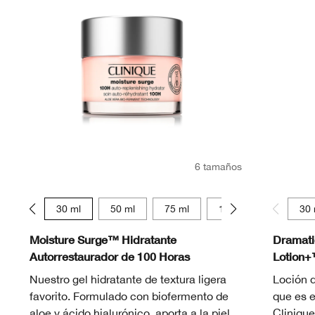
6 tamaños
15 ml
30 ml
50 ml
75 ml
125 ml
15 ml
30 
Moisture Surge™ Hidratante
Dramatic
Autorrestaurador de 100 Horas
Lotion
Nuestro gel hidratante de textura ligera
Loción 
favorito. Formulado con biofermento de
que es e
aloe y ácido hialurónico, aporta a la piel
Clinique