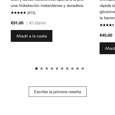
una hidratación instantánea y duradera.
rápida a
glicerin
(875)
la barrer
€31.00
|
€1.03
/ml
€45.00
Añadir a la cesta
Añadi
Escribe la primera reseña