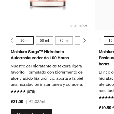
6 tamaños
15 ml
30 ml
50 ml
75 ml
125 ml
15 ml
15 
Moisture Surge™ Hidratante
Moistur
Autorrestaurador de 100 Horas
Restaur
horas
Nuestro gel hidratante de textura ligera
favorito. Formulado con biofermento de
El rico 
aloe y ácido hialurónico, aporta a la piel
hidratac
una hidratación instantánea y duradera.
aterciop
resultad
(875)
€31.00
|
€1.03
/ml
€10.50