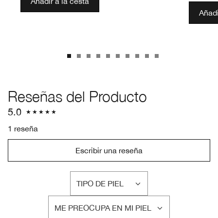
Añadir a la cesta
Añadi
Reseñas del Producto
5.0
1 reseña
Escribir una reseña
TIPO DE PIEL
FILTRAR
RESEÑAS
ME PREOCUPA EN MI PIEL
POR
FILTRAR