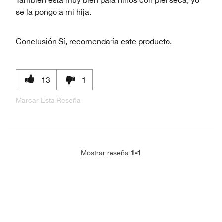
También está muy bien para niños con piel seca, yo
se la pongo a mi hija.
Conclusión
Sí, recomendaría este producto.
13
1
Marcar Esta Reseña
1-1
Mostrar reseña