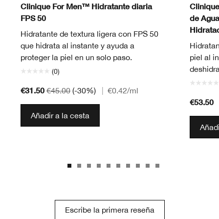
Clinique For Men™ Hidratante diaria
Cliniqu
FPS 50
de Agua
Hidrata
Hidratante de textura ligera con FPS 50
que hidrata al instante y ayuda a
Hidratan
proteger la piel en un solo paso.
piel al 
deshidr
(0)
€31.50
€45.00
(-30%)
|
€0.42
/ml
€53.50
Añadir a la cesta
Añadi
Escribe la primera reseña