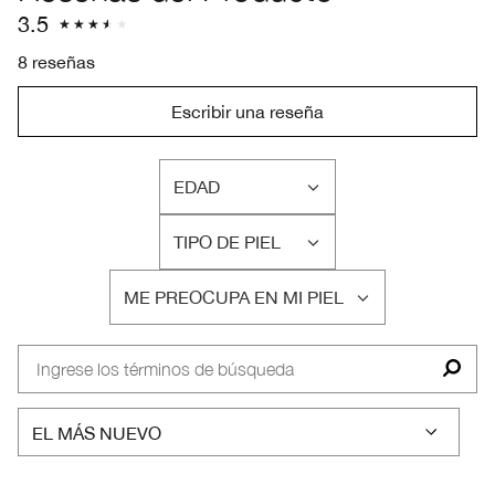
3.5
8 reseñas
Escribir una reseña
EDAD
FILTRAR
RESEÑAS
TIPO DE PIEL
POR
FILTRAR
EDAD
RESEÑAS
ME PREOCUPA EN MI PIEL
POR
FILTRAR
TIPO
RESEÑAS
DE
POR
PIEL
ME
PREOCUPA
EN
MI
PIEL