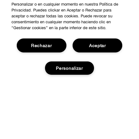
Personalizar o en cualquier momento en nuestra Política de
Privacidad. Puedes clickar en Aceptar o Rechazar para
aceptar o rechazar todas las cookies. Puede revocar su
consentimiento en cualquier momento haciendo clic en
“Gestionar cookies” en la parte inferior de este sitio.
COMPRAR
Rechazar
Aceptar
Promociones
SOBRE NOSOTROS
Smart Rewards
Personalizar
Nuestra Filosofía
Localiza tu Punto de Venta
NECESITAS AYUDA?
Carrera Profesional
Atención al Cliente
Añadir a la cesta
PRIVACIDAD Y CONDICIONES
Contactar Fabricante
Política de Privacidad
Pedidos
Términos de Uso
Devoluciones y cambios
Condiciones de venta